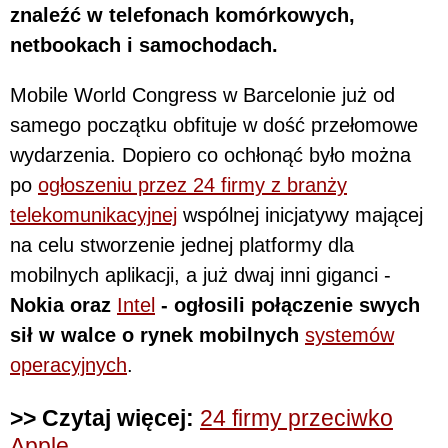
znaleźć w telefonach komórkowych,
netbookach i samochodach.
Mobile World Congress w Barcelonie już od
samego początku obfituje w dość przełomowe
wydarzenia. Dopiero co ochłonąć było można
po
ogłoszeniu przez 24 firmy z branży
telekomunikacyjnej
wspólnej inicjatywy mającej
na celu stworzenie jednej platformy dla
mobilnych aplikacji, a już dwaj inni giganci -
Nokia oraz
Intel
- ogłosili połączenie swych
sił w walce o rynek mobilnych
systemów
operacyjnych
.
>> Czytaj więcej:
24 firmy przeciwko
Apple