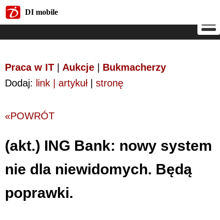
DI mobile
DI mobile
Praca w IT
|
Aukcje
|
Bukmacherzy
Dodaj:
link | artykuł
|
stronę
«POWRÓT
(akt.) ING Bank: nowy system
nie dla niewidomych. Będą
poprawki.