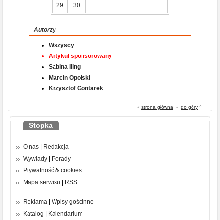
29
30
Autorzy
Wszyscy
Artykuł sponsorowany
Sabina Iling
Marcin Opolski
Krzysztof Gontarek
«
strona główna
-
do góry
^
Stopka
O nas
|
Redakcja
Wywiady
|
Porady
Prywatność
&
cookies
Mapa serwisu
|
RSS
Reklama
|
Wpisy gościnne
Katalog
|
Kalendarium