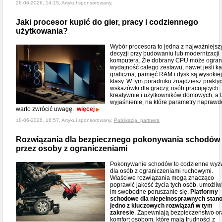
26-06-2026, 14:15, Artykuł sponsorowany,
Jaki procesor kupić do gier, pracy i codziennego
użytkowania?
Wybór procesora to jedna z najważniejsz
decyzji przy budowaniu lub modernizacji
komputera. Źle dobrany CPU może ogran
wydajność całego zestawu, nawet jeśli ka
graficzna, pamięć RAM i dysk są wysokiej
klasy. W tym poradniku znajdziesz prakty
wskazówki dla graczy, osób pracujących
kreatywnie i użytkowników domowych, a 
wyjaśnienie, na które parametry naprawd
warto zwrócić uwagę.
więcej
18-06-2026, 16:57, Artykuł sponsorowany,
Publikacja_partnera
Rozwiązania dla bezpiecznego pokonywania schodów
przez osoby z ograniczeniami
Pokonywanie schodów to codzienne wyz
dla osób z ograniczeniami ruchowymi.
Właściwe rozwiązania mogą znacząco
poprawić jakość życia tych osób, umożliw
im swobodne poruszanie się.
Platformy
schodowe dla niepełnosprawnych stan
jedno z kluczowych rozwiązań w tym
zakresie
. Zapewniają bezpieczeństwo or
komfort osobom, które mają trudności z