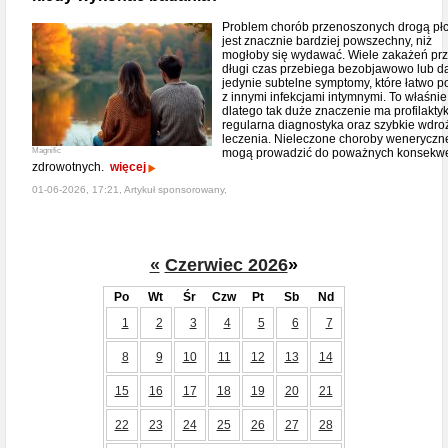
Problem chorób przenoszonych drogą pł
jest znacznie bardziej powszechny, niż
mogłoby się wydawać. Wiele zakażeń pr
długi czas przebiega bezobjawowo lub d
jedynie subtelne symptomy, które łatwo p
z innymi infekcjami intymnymi. To właśnie
dlatego tak duże znaczenie ma profilaktyk
regularna diagnostyka oraz szybkie wdro
leczenia. Nieleczone choroby weneryczn
Magnific
mogą prowadzić do poważnych konsekwe
zdrowotnych.
więcej
01-06-2026, 17:21, Artykuł sponsorowany,
«
Czerwiec 2026
»
Po
Wt
Śr
Czw
Pt
Sb
Nd
1
2
3
4
5
6
7
8
9
10
11
12
13
14
15
16
17
18
19
20
21
22
23
24
25
26
27
28