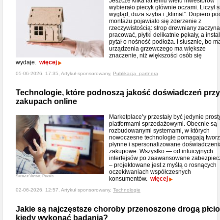
Jeszcze kilka lat temu wielu inwestorów
wybierało piecyk głównie oczami. Liczył s
wygląd, duża szyba i „klimat”. Dopiero p
montażu pojawiało się zderzenie z
rzeczywistością: strop drewniany zaczyna
pracować, płytki delikatnie pękały, a insta
pytał o nośność podłoża. I słusznie, bo m
urządzenia grzewczego ma większe
znaczenie, niż większości osób się
wydaje.
więcej
05-06-2026, 17:35, Artykuł sponsorowany,
Publikacja_partnera
Technologie, które podnoszą jakość doświadczeń przy
zakupach online
Marketplace’y przestały być jedynie prost
platformami sprzedażowymi. Obecnie są
rozbudowanymi systemami, w których
nowoczesne technologie pomagają tworz
płynne i spersonalizowane doświadczeni
zakupowe. Wszystko — od intuicyjnych
interfejsów po zaawansowane zabezpiec
– projektowane jest z myślą o rosnących
oczekiwaniach współczesnych
Saravut Vanset, Pexels
konsumentów.
więcej
02-06-2026, 12:57, Artykuł sponsorowany,
Technologie
Jakie są najczęstsze choroby przenoszone drogą płcio
kiedy wykonać badania?