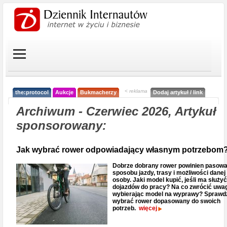
< reklama
the:protocol
Aukcje
Bukmacherzy
Dodaj artykuł / link
Archiwum - Czerwiec 2026, Artykuł
sponsorowany:
Jak wybrać rower odpowiadający własnym potrzebom
Dobrze dobrany rower powinien pasowa
sposobu jazdy, trasy i możliwości danej
osoby. Jaki model kupić, jeśli ma służy
dojazdów do pracy? Na co zwrócić uwa
wybierając model na wyprawy? Sprawdź
wybrać rower dopasowany do swoich
potrzeb.
więcej