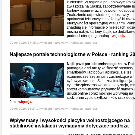
kurierskie. W regionie południowym Polsk
zwłaszcza na Śląsku, zapotrzebowanie n
kartony rośnie wraz z rozwojem gospoda
Znalezienie odpowiedniego dostawcy
opakowań tekturowych może być kluczow
efektywności operacyjnej wielu firm. Poni
znajdują się informacje o miejscach, gdzi
można nabyć kartony śląsk, co dodatkow
podnosi ofertę regionalną.
więcej
09-06-2026, 17:45, Artykuł sponsorowany,
Publikacja_partnera
Najlepsze portale technologiczne w Polsce - ranking 2
Najlepsze portale technologiczne w Pol
pomagają dziś nie tylko śledzić premiery
smartfonów, laptopów i aplikacji, ale też
rozumieć szersze zmiany zachodzące w
cyfrowym świecie. Sztuczna inteligencja,
cyberbezpieczeństwo, automatyzacja, ch
sprzęt komputerowy, prywatność danych 
usługi online coraz mocniej wpływają na
codzienne życie użytkowników oraz decy
firm.
więcej
05-06-2026, 18:27, Artykuł sponsorowany,
Publikacja_partnera
Wpływ masy i wysokości piecyka wolnostojącego na
stabilność instalacji i wymagania dotyczące podłoża