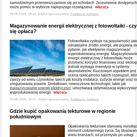
samodzielnym przemieszczaniem się po schodach. Zrozumienie dostępnych 
może pomóc w wyborze najlepszego rozwiązania.
więcej
09-06-2026, 18:42, Artykuł sponsorowany,
Publikacja_partnera
Magazynowanie energii elektrycznej z fotowoltaiki - czy
się opłaca?
Fotowoltaika zyskuje na popularności jak
odnawialne źródło energii, ale pojawia si
pytanie, jak efektywnie magazynować
wyprodukowaną energię. Magazynowani
energii elektrycznej z fotowoltaiki może
przynieść korzyści finansowe oraz ekolog
jednak wymaga inwestycji w systemy
akumulatorów. Kluczowym aspektem jest
ocena opłacalności takich rozwiązań, któ
zależy od wielu czynników, takich jak koszty instalacji, zużycie energii oraz l
uregulowania prawne. Dodatkowo, nowoczesne technologie, takie jak
magazynowanie energii elektrycznej
, umożliwiają optymalizację wykorzysta
wyprodukowanej energii.
więcej
09-06-2026, 18:37, Artykuł sponsorowany,
Publikacja_partnera
Gdzie kupić opakowania tekturowe w regionie
południowym
Opakowania tekturowe stanowią nieodłą
element codziennego życia. Są stosowa
wielu branżach, od przemysłu po usługi