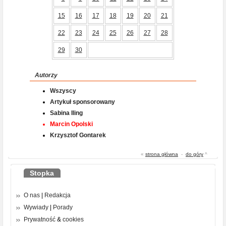
15
16
17
18
19
20
21
22
23
24
25
26
27
28
29
30
Autorzy
Wszyscy
Artykuł sponsorowany
Sabina Iling
Marcin Opolski
Krzysztof Gontarek
«
strona główna
-
do góry
^
Stopka
O nas
|
Redakcja
Wywiady
|
Porady
Prywatność
&
cookies