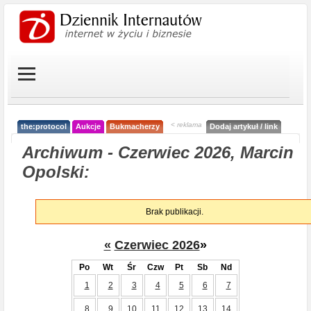
< reklama
the:protocol
Aukcje
Bukmacherzy
Dodaj artykuł / link
Archiwum - Czerwiec 2026, Marcin
Opolski:
Brak publikacji.
«
Czerwiec 2026
»
Po
Wt
Śr
Czw
Pt
Sb
Nd
1
2
3
4
5
6
7
8
9
10
11
12
13
14