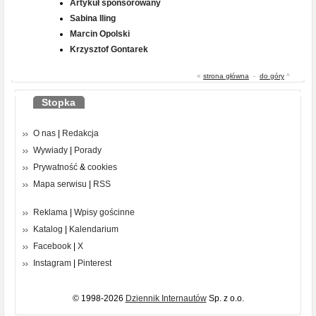
Artykuł sponsorowany
Sabina Iling
Marcin Opolski
Krzysztof Gontarek
«
strona główna
-
do góry
^
Stopka
O nas
|
Redakcja
Wywiady
|
Porady
Prywatność
&
cookies
Mapa serwisu
|
RSS
Reklama
|
Wpisy gościnne
Katalog
|
Kalendarium
Facebook
|
X
Instagram
|
Pinterest
© 1998-2026
Dziennik Internautów
Sp. z o.o.