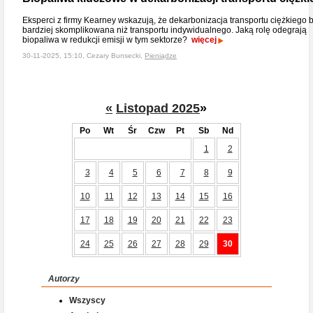
Eksperci z firmy Kearney wskazują, że dekarbonizacja transportu ciężkiego 
bardziej skomplikowana niż transportu indywidualnego. Jaką rolę odegrają
biopaliwa w redukcji emisji w tym sektorze?
więcej
30-11-2025, 15:10, Cezary Bunsecki,
Pieniądze
«
Listopad 2025
»
Po
Wt
Śr
Czw
Pt
Sb
Nd
1
2
3
4
5
6
7
8
9
10
11
12
13
14
15
16
17
18
19
20
21
22
23
24
25
26
27
28
29
30
Autorzy
Wszyscy