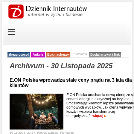
< reklama
the:protocol
Aukcje
Bukmacherzy
Dodaj artykuł / link
Archiwum - 30 Listopada 2025
E.ON Polska wprowadza stałe ceny prądu na 3 lata dla
klientów
E.ON Polska uruchamia nową ofertę ze st
cenami energii elektrycznej na trzy lata,
umożliwiając klientom lepsze planowanie
domowych wydatków. Jak oferta wpłynie 
koszty i wspiera transformację
energetyczną?
więcej
30-11-2025, 23:57, Henryk Warecki,
Pieniądze