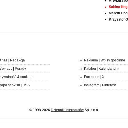
Artykuł sp
Sabina Iling
Marcin Opol
Krzysztof 
 nas
|
Redakcja
Reklama
|
Wpisy gościnne
Wywiady
|
Porady
Katalog
|
Kalendarium
rywatność
&
cookies
Facebook
|
X
apa serwisu
|
RSS
Instagram
|
Pinterest
© 1998-2026
Dziennik Internautów
Sp. z o.o.