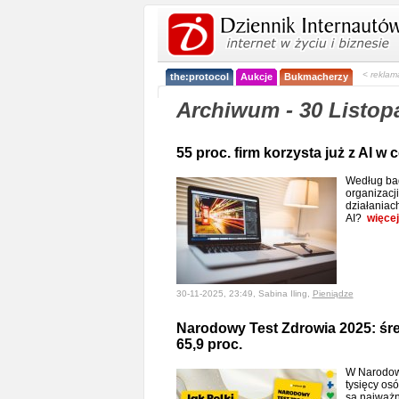
< reklam
the:protocol
Aukcje
Bukmacherzy
Archiwum - 30 Listopa
55 proc. firm korzysta już z AI
Według bad
organizacj
działaniach
AI?
więcej
30-11-2025, 23:49, Sabina Iling,
Pieniądze
Narodowy Test Zdrowia 2025: śre
65,9 proc.
W Narodowy
tysięcy osó
są najważn