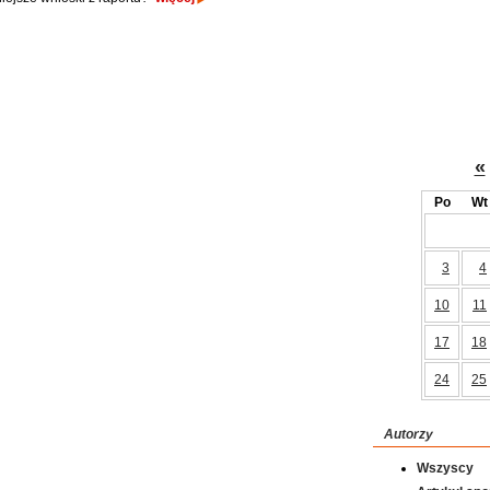
«
Po
Wt
3
4
10
11
17
18
24
25
Autorzy
Wszyscy