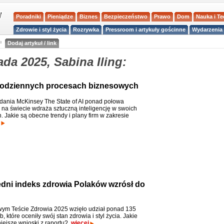
Poradniki
Pieniądze
Biznes
Bezpieczeństwo
Prawo
Dom
Nauka i T
Zdrowie i styl życia
Rozrywka
Pressroom i artykuły gościnne
Wydarzenia 
a
Dodaj artykuł / link
da 2025, Sabina Iling:
 w codziennych procesach biznesowych
ania McKinsey The State of AI ponad połowa
i na świecie wdraża sztuczną inteligencję w swoich
. Jakie są obecne trendy i plany firm w zakresie
dni indeks zdrowia Polaków wzrósł do
m Teście Zdrowia 2025 wzięło udział ponad 135
b, które oceniły swój stan zdrowia i styl życia. Jakie
iejsze wnioski z raportu?
więcej