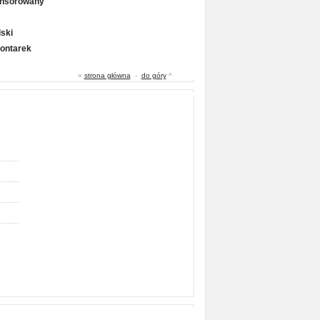
onsorowany
ski
Gontarek
«
strona główna
-
do góry
^