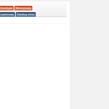
echnologie
Motoryzacja
i patronaty
Katalog stron