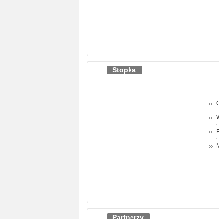
Stopka
O
P
M
Partnerzy