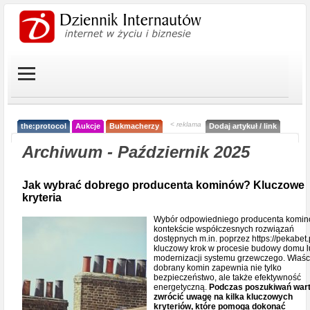
< reklama
the:protocol
Aukcje
Bukmacherzy
Dodaj artykuł / link
Archiwum - Październik 2025
Jak wybrać dobrego producenta kominów? Kluczowe
kryteria
Wybór odpowiedniego producenta komin
kontekście współczesnych rozwiązań
dostępnych m.in. poprzez https://pekabet.p
kluczowy krok w procesie budowy domu 
modernizacji systemu grzewczego. Właśc
dobrany komin zapewnia nie tylko
bezpieczeństwo, ale także efektywność
energetyczną.
Podczas poszukiwań war
zwrócić uwagę na kilka kluczowych
kryteriów, które pomogą dokonać