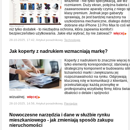
wrażenie - nie tylko specyfikacją, ale też
rozmiarem. Duży ekran, potężna bateria i
zaawansowane aparaty czynią z niego sp
klasy premium. Jednak jego gabaryty
sprawiają, że jest bardziej narażony na
uszkodzenia mechaniczne, dlatego dobr
dobrane etui iPhone 13 Pro Max to coś w
https://etujko.pl
niż tylko dodatek - to niezbędna ochrona, która zapewnia komfort i
bezpieczeństwo użytkowania. Jakie etui wybrać, by nie żałować?
więcej
28-10-2025, 17:42, Artykuł poradnikowy,
Technologie
Jak koperty z nadrukiem wzmacniają markę?
Koperty z nadrukiem to znacznie więcej n
tylko elementy korespondencji; stanowią
strategiczny komponent w budowaniu siln
tożsamości marki i zwiększaniu jej
rozpoznawalności na rynku. Odgrywają
kluczową rolę w komunikacji z klientami,
przekształcając każdą przesyłkę w
profesjonalną wizytówkę firmy, która świa
Adobe Stock
dbałości o detale i spójności
wizualnej.
więcej
28-10-2025, 14:56, Artykuł poradnikowy,
Pieniądze
Nowoczesne narzędzia i dane w służbie rynku
mieszkaniowego - jak zmieniają sposób zakupu
nieruchomości