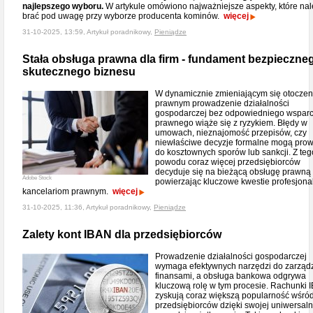
najlepszego wyboru.
W artykule omówiono najważniejsze aspekty, które nal
brać pod uwagę przy wyborze producenta kominów.
więcej
31-10-2025, 13:59, Artykuł poradnikowy,
Pieniądze
Stała obsługa prawna dla firm - fundament bezpieczneg
skutecznego biznesu
W dynamicznie zmieniającym się otoczen
prawnym prowadzenie działalności
gospodarczej bez odpowiedniego wsparc
prawnego wiąże się z ryzykiem. Błędy w
umowach, nieznajomość przepisów, czy
niewłaściwe decyzje formalne mogą pro
do kosztownych sporów lub sankcji. Z teg
powodu coraz więcej przedsiębiorców
decyduje się na bieżącą obsługę prawną 
Adobe Stock
powierzając kluczowe kwestie profesjon
kancelariom prawnym.
więcej
31-10-2025, 11:36, Artykuł poradnikowy,
Pieniądze
Zalety kont IBAN dla przedsiębiorców
Prowadzenie działalności gospodarczej
wymaga efektywnych narzędzi do zarząd
finansami, a obsługa bankowa odgrywa
kluczową rolę w tym procesie. Rachunki 
zyskują coraz większą popularność wśró
przedsiębiorców dzięki swojej uniwersaln