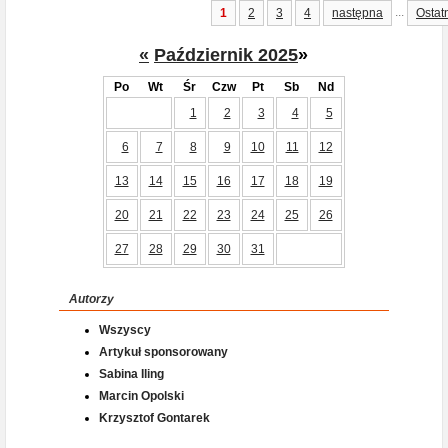
...
1
2
3
4
następna
Ostat
«
Październik 2025
»
Po
Wt
Śr
Czw
Pt
Sb
Nd
1
2
3
4
5
6
7
8
9
10
11
12
13
14
15
16
17
18
19
20
21
22
23
24
25
26
27
28
29
30
31
Autorzy
Wszyscy
Artykuł sponsorowany
Sabina Iling
Marcin Opolski
Krzysztof Gontarek