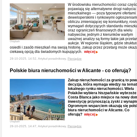
W środowisku nieruchomości coraz częśc
pojawiają się alternatywne drogi nabycia 
mieszkalnego — poza typowymi ofertami
deweloperskimi i rynkowymi ogłoszeniam
obliczu zmieniającej się koniunktury, ros
wymagań dotyczących standardu mieszk
oraz ograniczeń finansowych dla wielu
nabywców, jednym z kierunków wartym
uważnej analizy są formy takie jak przetar
Unsplash
aukcje. W regionie śląskim, gdzie struktur
osiedli i zasób mieszkań ma swoją historię, zakup przez przetarg może okaz
ciekawą opcją dla świadomych kupujących.
więcej
28-10-2025, 14:52, Artykuł poradnikowy,
Pieniądze
Polskie biura nieruchomości w Alicante - co oferują?
Zakup nieruchomości za granicą to po
decyzja, która wymaga wiedzy na temat
lokalnego rynku nieruchomości. Wielu
Polaków wybiera hiszpańskie wybrzeże
Costa Blanca jako miejsce na nowy dom
inwestycję przynoszącą zyski z wynajm
Ogromnym wsparciem okazują się pols
biura nieruchomości w Alicante. Co
oferują?
więcej
Unsplash
28-10-2025, 14:47, Artykuł poradnikowy,
Pieniądze