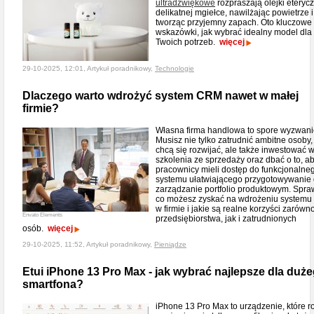
ultradźwiękowe
rozpraszają olejki eteryc
delikatnej mgiełce, nawilżając powietrze i
tworząc przyjemny zapach. Oto kluczowe
wskazówki, jak wybrać idealny model dla
Twoich potrzeb.
więcej
29-10-2025, 12:01, Artykuł poradnikowy,
Technologie
Dlaczego warto wdrożyć system CRM nawet w małej
firmie?
Własna firma handlowa to spore wyzwani
Musisz nie tylko zatrudnić ambitne osoby,
chcą się rozwijać, ale także inwestować 
szkolenia ze sprzedaży oraz dbać o to, a
pracownicy mieli dostęp do funkcjonalne
systemu ułatwiającego przygotowywanie o
zarządzanie portfolio produktowym. Spra
co możesz zyskać na wdrożeniu system
w firmie i jakie są realne korzyści zarówn
Envato Elements
przedsiębiorstwa, jak i zatrudnionych
osób.
więcej
29-10-2025, 11:52, Artykuł poradnikowy,
Pieniądze
Etui iPhone 13 Pro Max - jak wybrać najlepsze dla duż
smartfona?
iPhone 13 Pro Max to urządzenie, które r