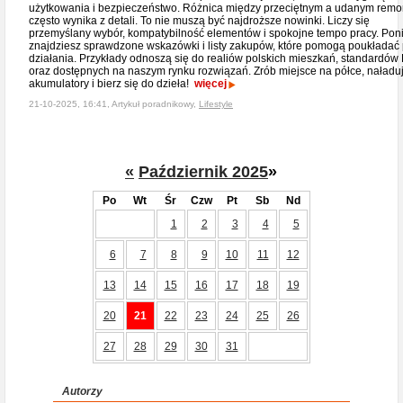
użytkowania i bezpieczeństwo. Różnica między przeciętnym a udanym rem
często wynika z detali. To nie muszą być najdroższe nowinki. Liczy się
przemyślany wybór, kompatybilność elementów i spokojne tempo pracy. Poni
znajdziesz sprawdzone wskazówki i listy zakupów, które pomogą poukładać 
działania. Przykłady odnoszą się do realiów polskich mieszkań, standardó
oraz dostępnych na naszym rynku rozwiązań. Zrób miejsce na półce, naładu
akumulatory i bierz się do dzieła!
więcej
21-10-2025, 16:41, Artykuł poradnikowy,
Lifestyle
«
Październik 2025
»
Po
Wt
Śr
Czw
Pt
Sb
Nd
1
2
3
4
5
6
7
8
9
10
11
12
13
14
15
16
17
18
19
20
21
22
23
24
25
26
27
28
29
30
31
Autorzy