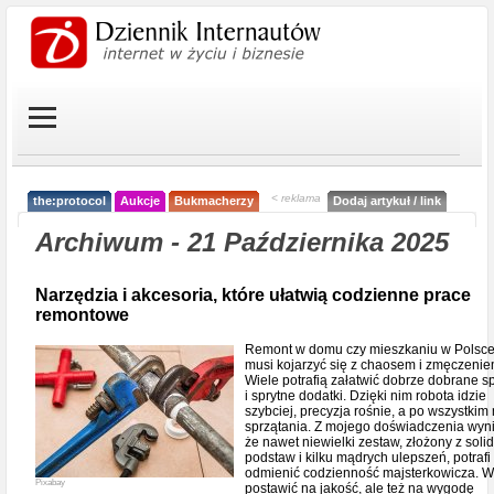
< reklama
the:protocol
Aukcje
Bukmacherzy
Dodaj artykuł / link
Archiwum - 21 Października 2025
Narzędzia i akcesoria, które ułatwią codzienne prace
remontowe
Remont w domu czy mieszkaniu w Polsce
musi kojarzyć się z chaosem i zmęczenie
Wiele potrafią załatwić dobrze dobrane s
i sprytne dodatki. Dzięki nim robota idzie
szybciej, precyzja rośnie, a po wszystkim
sprzątania. Z mojego doświadczenia wyni
że nawet niewielki zestaw, złożony z soli
podstaw i kilku mądrych ulepszeń, potrafi
odmienić codzienność majsterkowicza. W
Pixabay
postawić na jakość, ale też na wygodę