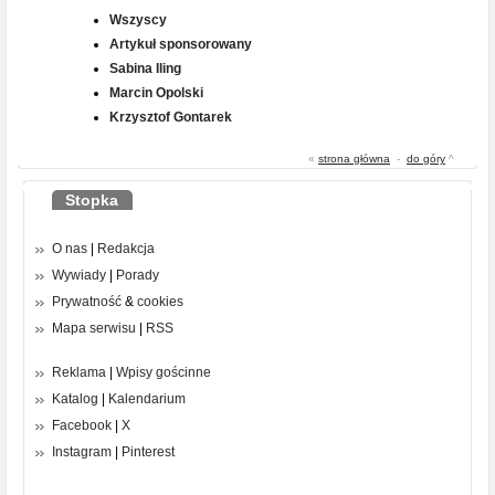
Wszyscy
Artykuł sponsorowany
Sabina Iling
Marcin Opolski
Krzysztof Gontarek
«
strona główna
-
do góry
^
Stopka
O nas
|
Redakcja
Wywiady
|
Porady
Prywatność
&
cookies
Mapa serwisu
|
RSS
Reklama
|
Wpisy gościnne
Katalog
|
Kalendarium
Facebook
|
X
Instagram
|
Pinterest