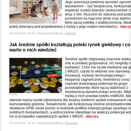
Jego aranżacja powinna sprostać ogrom
wyzwaniom – być bezpieczna, funkcjonal
wspierać rozwój dziecka i jednocześnie 
wraz z nim. Kluczem do sukcesu jest podz
przestrzeni na logiczne strefy oraz wybór 
które łączą estetkę z praktycznością. Idea
pokój dziecięcy jest projektowany z myślą o jego małym mieszkańcu.
więcej
20-10-2025, 18:43, Artykuł poradnikowy,
Lifestyle
Jak średnie spółki kształtują polski rynek giełdowy i co
warto o nich wiedzieć
Średnie spółki odgrywają znacznie więks
rolę w polskiej gospodarce, niż mogłoby s
wydawać. Choć nie są tak medialne jak g
z WIG20, często to właśnie one stanowią 
innowacji, rozwoju technologicznego i
ekspansji zagranicznej. Inwestorzy coraz
częściej dostrzegają potencjał tej grupy
przedsiębiorstw, które łączą stabilność z
możliwością dynamicznego wzrostu. Właś
Pixabay
myślą o nich powstał indeks mWIG40, któ
stanowi ważny punkt odniesienia dla analizy średnich spółek notowanych n
warszawskiej giełdzie. Świadomość, jak funkcjonują średnie przedsiębiorst
strukturze GPW, może pomóc w budowie portfela inwestycyjnego opartego n
solidnych fundamentach, a jednocześnie otwartego na większy potencjał wz
niż w przypadku największych spółek z WIG20.
więcej
20-10-2025, 18:38, Artykuł poradnikowy,
Pieniądze