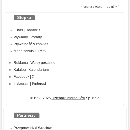
«
strona główna
-
do góry
^
Stopka
O nas
|
Redakcja
Wywiady
|
Porady
Prywatność
&
cookies
Mapa serwisu
|
RSS
Reklama
|
Wpisy gościnne
Katalog
|
Kalendarium
Facebook
|
X
Instagram
|
Pinterest
© 1998-2026
Dziennik Internautów
Sp. z o.o.
Partnerzy
Przeprowadzki Wrocław