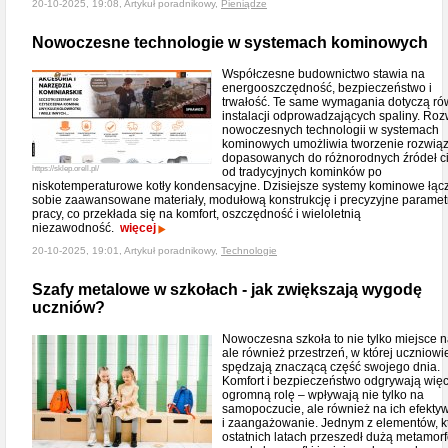
20-10-2025, 19:08, Artykuł poradnikowy,
Pieniądze
Nowoczesne technologie w systemach kominowych
Współczesne budownictwo stawia na
energooszczędność, bezpieczeństwo i
trwałość. Te same wymagania dotyczą ró
instalacji odprowadzających spaliny. Roz
nowoczesnych technologii w systemach
kominowych umożliwia tworzenie rozwią
dopasowanych do różnorodnych źródeł ci
https://sklep.orell.pl/
od tradycyjnych kominków po
niskotemperaturowe kotły kondensacyjne. Dzisiejsze systemy kominowe łąc
sobie zaawansowane materiały, modułową konstrukcję i precyzyjne paramet
pracy, co przekłada się na komfort, oszczędność i wieloletnią
niezawodność.
więcej
20-10-2025, 19:01, Artykuł poradnikowy,
Technologie
Szafy metalowe w szkołach - jak zwiększają wygodę
uczniów?
Nowoczesna szkoła to nie tylko miejsce n
ale również przestrzeń, w której uczniowi
spędzają znaczącą część swojego dnia.
Komfort i bezpieczeństwo odgrywają wię
ogromną rolę – wpływają nie tylko na
samopoczucie, ale również na ich efekty
i zaangażowanie. Jednym z elementów, k
ostatnich latach przeszedł dużą metamorf