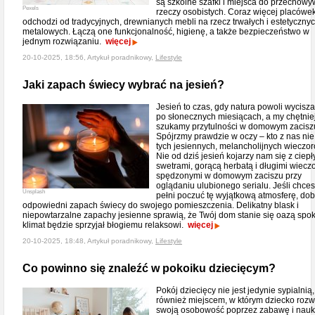
są szkolne szafki i miejsca do przechow
Pexels
rzeczy osobistych. Coraz więcej placówe
odchodzi od tradycyjnych, drewnianych mebli na rzecz trwałych i estetycznyc
metalowych. Łączą one funkcjonalność, higienę, a także bezpieczeństwo w
jednym rozwiązaniu.
więcej
20-10-2025, 18:56, Artykuł poradnikowy,
Lifestyle
Jaki zapach świecy wybrać na jesień?
Jesień to czas, gdy natura powoli wycisza
po słonecznych miesiącach, a my chętnie
szukamy przytulności w domowym zacisz
Spójrzmy prawdzie w oczy – kto z nas nie 
tych jesiennych, melancholijnych wieczo
Nie od dziś jesień kojarzy nam się z ciepł
swetrami, gorącą herbatą i długimi wiecz
spędzonymi w domowym zaciszu przy
oglądaniu ulubionego serialu. Jeśli chce
Unsplash
pełni poczuć tę wyjątkową atmosferę, dob
odpowiedni zapach świecy do swojego pomieszczenia. Delikatny blask i
niepowtarzalne zapachy jesienne sprawią, że Twój dom stanie się oazą spok
klimat będzie sprzyjał błogiemu relaksowi.
więcej
20-10-2025, 18:48, Artykuł poradnikowy,
Lifestyle
Co powinno się znaleźć w pokoiku dziecięcym?
Pokój dziecięcy nie jest jedynie sypialnią,
również miejscem, w którym dziecko rozw
swoją osobowość poprzez zabawę i nauk