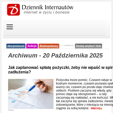
< reklama
the:protocol
Aukcje
Bukmacherzy
Dodaj artykuł / link
Archiwum - 20 Października 2025
Jak zaplanować spłatę pożyczki, żeby nie wpaść w spir
zadłużenia?
Pożyczka może pomóc. Czasem ratuje w
trudnym momencie, czasem pozwala speł
ważny cel, czasem po prostu daje chwilo
oddech. Problem zaczyna się wtedy, gdy
pomoc staje się obciążeniem – a raty
zaczynają się nakładać, a nie kończyć. W
tak zaczyna się spirala zadłużenia: niewie
zobowiązanie, które z miesiąca na miesi
ciągnie za sobą kolejne.
więcej
Pexels