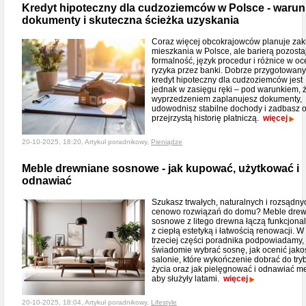
Kredyt hipoteczny dla cudzoziemców w Polsce - warunk
dokumenty i skuteczna ścieżka uzyskania
Coraz więcej obcokrajowców planuje za
mieszkania w Polsce, ale barierą pozosta
formalność, język procedur i różnice w oc
ryzyka przez banki. Dobrze przygotowany
kredyt hipoteczny dla cudzoziemców jest
jednak w zasięgu ręki – pod warunkiem, 
wyprzedzeniem zaplanujesz dokumenty,
udowodnisz stabilne dochody i zadbasz 
przejrzystą historię płatniczą.
więcej
20-10-2025, 18:20, Artykuł poradnikowy,
Pieniądze
Meble drewniane sosnowe - jak kupować, użytkować i
odnawiać
Szukasz trwałych, naturalnych i rozsądny
cenowo rozwiązań do domu? Meble dre
sosnowe z litego drewna łączą funkcjona
z ciepłą estetyką i łatwością renowacji. W
trzeciej części poradnika podpowiadamy, 
świadomie wybrać sosnę, jak ocenić jako
salonie, które wykończenie dobrać do try
życia oraz jak pielęgnować i odnawiać m
aby służyły latami.
więcej
20-10-2025, 18:04, Artykuł poradnikowy,
Lifestyle