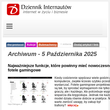
< reklama
the:protocol
Aukcje
Bukmacherzy
Dodaj artykuł / link
Archiwum - 5 Października 2025
Najważniejsze funkcje, które powinny mieć nowoczesn
fotele gamingowe
Kiedy codziennie spędzasz wiele godzin 
komputerze, zwykłe krzesło szybko przes
wystarczać. Fotele gamingowe projekto
są tak, by sprostać wymaganiom nie tylko
graczy, ale i każdego, kto potrzebuje wyg
wsparcia dla kręgosłupa. Jednak nie każ
model działa równie dobrze w praktyce. 
warto zwrócić uwagę, by zakup był
https://delagear.pl
trafiony?
więcej