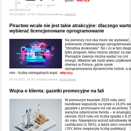
golfa?
więcej
https://pilkigolfowe.pl/
05-10-2025, 14:58, Artykuł poradnikowy,
Lifestyle
Piractwo wcale nie jest takie atrakcyjne: dlaczego wart
wybierać licencjonowane oprogramowanie
Na pierwszy rzut oka może się wydawać,
pobieranie zhakowanego oprogramowani
"zbrodnia doskonała". No i co w tym złeg
tylko program, który można zdobyć za da
Pieniądze zawsze można wydać na coś
innego. Właśnie tak myśli wielu użytkown
również w Polsce, gdzie rynek
oprogramowania dynamicznie rośnie, a w
nim - liczba nielegalnych kopii.
więcej
05-10-2025, 14:50, Artykuł partnera,
Technologie
Wojna o klienta: gazetki promocyjne na fali
W pierwszym kwartale 2025 roku sieci
handlowe wypuściły na rynek o 16,6% wi
gazetek z promocjami niż rok wcześniej. 
wyraźne odwrócenie trendu – w analogi
okresie 2024 roku ich liczba spadła o 8,1
do roku. Największy wzrost odnotowały s
cash&carry (o 36%), a także sieci conven
i DIY, które zwiększyły liczbę publikacji