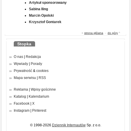
Artykuł sponsorowany
Sabina Iling
Marcin Opolski
Krzysztof Gontarek
«
strona główna
-
do góry
^
Stopka
O nas
|
Redakcja
Wywiady
|
Porady
Prywatność
&
cookies
Mapa serwisu
|
RSS
Reklama
|
Wpisy gościnne
Katalog
|
Kalendarium
Facebook
|
X
Instagram
|
Pinterest
© 1998-2026
Dziennik Internautów
Sp. z o.o.