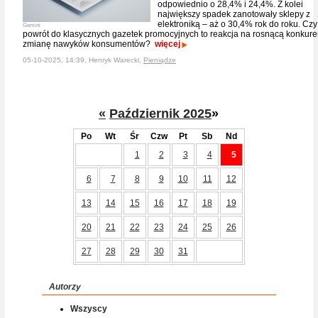
odpowiednio o 28,4% i 24,4%. Z kolei
największy spadek zanotowały sklepy z
elektroniką – aż o 30,4% rok do roku. Czy
Gemini
powrót do klasycznych gazetek promocyjnych to reakcja na rosnącą konkuren
zmianę nawyków konsumentów?
więcej
05-10-2025, 14:39, Henryk Warecki,
Pieniądze
«
Październik 2025
»
Po
Wt
Śr
Czw
Pt
Sb
Nd
1
2
3
4
5
6
7
8
9
10
11
12
13
14
15
16
17
18
19
20
21
22
23
24
25
26
27
28
29
30
31
Autorzy
Wszyscy