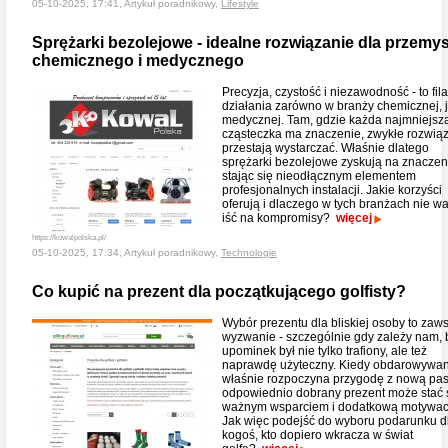
05-10-2025, 17:41, Artykuł poradnikowy,
Lifestyle
Sprężarki bezolejowe - idealne rozwiązanie dla przemy
chemicznego i medycznego
Precyzja, czystość i niezawodność - to fila
działania zarówno w branży chemicznej, j
medycznej. Tam, gdzie każda najmniejsz
cząsteczka ma znaczenie, zwykłe rozwią
przestają wystarczać. Właśnie dlatego
sprężarki bezolejowe zyskują na znaczen
stając się nieodłącznym elementem
profesjonalnych instalacji. Jakie korzyści
oferują i dlaczego w tych branżach nie wa
iść na kompromisy?
więcej
https://kowalpolska.pl/
05-10-2025, 17:34, Artykuł poradnikowy,
Technologie
Co kupić na prezent dla początkującego golfisty?
Wybór prezentu dla bliskiej osoby to zaw
wyzwanie - szczególnie gdy zależy nam, 
upominek był nie tylko trafiony, ale też
naprawdę użyteczny. Kiedy obdarowywa
właśnie rozpoczyna przygodę z nową pas
odpowiednio dobrany prezent może stać 
ważnym wsparciem i dodatkową motywac
Jak więc podejść do wyboru podarunku d
kogoś, kto dopiero wkracza w świat