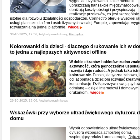
wygodzie użytkowania. Takie rachunki
upraszczają transakcje międzynarodowe,
obniżają koszty obsługi i przyspieszają
realizację przelewów, co jest szczególnie
istotne dla rozwoju działalności gospodarczej.
Connectro
oferuje wysokiej ja
usługi płatnicze dla firm i osób fizycznych w całej Europie, zapewniając wy
rozwiązania na jednej platformie.
więcej
30-10-2025, 12:56, Artykuł poradnikowy,
Pieniądze
Kolorowanki dla dzieci - dlaczego drukowanie ich w d
to jedna z najlepszych aktywności offline
W dobie ekranów i tabletów trudno znal
aktywność, która jednocześnie uspokaj
rozwija i daje radość. A jednak taka istn
kolorowanie.
Prosta, klasyczna zabawa, 
od lat pomaga dzieciom rozwijać kreatyw
koncentrację. Dziś przeżywa swoją cyfro
odmianę – dzięki internetowi i domowym
drukarkom.
więcej
29-10-2025, 12:06, Artykuł poradnikowy,
Wskazówki przy wyborze ultradźwiękowego dyfuzora 
domu
Wybór odpowiedniego ultradźwiękowego
dyfuzora wzbogaca atmosferę domu,
wspierający relaks i aromaterapię.
Dyfuzo