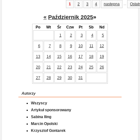
...
1
2
3
4
następna
Ostat
«
Październik 2025
»
Po
Wt
Śr
Czw
Pt
Sb
Nd
1
2
3
4
5
6
7
8
9
10
11
12
13
14
15
16
17
18
19
20
21
22
23
24
25
26
27
28
29
30
31
Autorzy
Wszyscy
Artykuł sponsorowany
Sabina Iling
Marcin Opolski
Krzysztof Gontarek