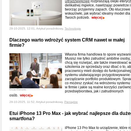
ultradźwiękowe
rozpraszają olejki eteryc
delikatnej mgiełce, nawilżając powietrze i
tworząc przyjemny zapach. Oto kluczowe
wskazówki, jak wybrać idealny model dla
Twoich potrzeb.
więcej
29-10-2025, 12:01, Artykuł poradnikowy,
Technologie
Dlaczego warto wdrożyć system CRM nawet w małej
firmie?
Własna firma handlowa to spore wyzwani
Musisz nie tylko zatrudnić ambitne osoby,
chcą się rozwijać, ale także inwestować 
szkolenia ze sprzedaży oraz dbać o to, a
pracownicy mieli dostęp do funkcjonalne
systemu ułatwiającego przygotowywanie o
zarządzanie portfolio produktowym. Spra
co możesz zyskać na wdrożeniu system
w firmie i jakie są realne korzyści zarówn
Envato Elements
przedsiębiorstwa, jak i zatrudnionych
osób.
więcej
29-10-2025, 11:52, Artykuł poradnikowy,
Pieniądze
Etui iPhone 13 Pro Max - jak wybrać najlepsze dla duż
smartfona?
iPhone 13 Pro Max to urządzenie, które r