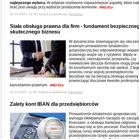
najlepszego wyboru.
W artykule omówiono najważniejsze aspekty, które nal
brać pod uwagę przy wyborze producenta kominów.
więcej
31-10-2025, 13:59, Artykuł poradnikowy,
Pieniądze
Stała obsługa prawna dla firm - fundament bezpieczneg
skutecznego biznesu
W dynamicznie zmieniającym się otoczen
prawnym prowadzenie działalności
gospodarczej bez odpowiedniego wsparc
prawnego wiąże się z ryzykiem. Błędy w
umowach, nieznajomość przepisów, czy
niewłaściwe decyzje formalne mogą pro
do kosztownych sporów lub sankcji. Z teg
powodu coraz więcej przedsiębiorców
decyduje się na bieżącą obsługę prawną 
Adobe Stock
powierzając kluczowe kwestie profesjon
kancelariom prawnym.
więcej
31-10-2025, 11:36, Artykuł poradnikowy,
Pieniądze
Zalety kont IBAN dla przedsiębiorców
Prowadzenie działalności gospodarczej
wymaga efektywnych narzędzi do zarząd
finansami, a obsługa bankowa odgrywa
kluczową rolę w tym procesie. Rachunki 
zyskują coraz większą popularność wśró
przedsiębiorców dzięki swojej uniwersaln