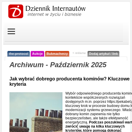
< reklama
the:protocol
Aukcje
Bukmacherzy
Dodaj artykuł / link
Archiwum - Październik 2025
Jak wybrać dobrego producenta kominów? Kluczowe
kryteria
Wybór odpowiedniego producenta komin
kontekście współczesnych rozwiązań
dostępnych m.in. poprzez https://pekabet.p
kluczowy krok w procesie budowy domu 
modernizacji systemu grzewczego. Właśc
dobrany komin zapewnia nie tylko
bezpieczeństwo, ale także efektywność
energetyczną.
Podczas poszukiwań war
zwrócić uwagę na kilka kluczowych
kryteriów, które pomogą dokonać