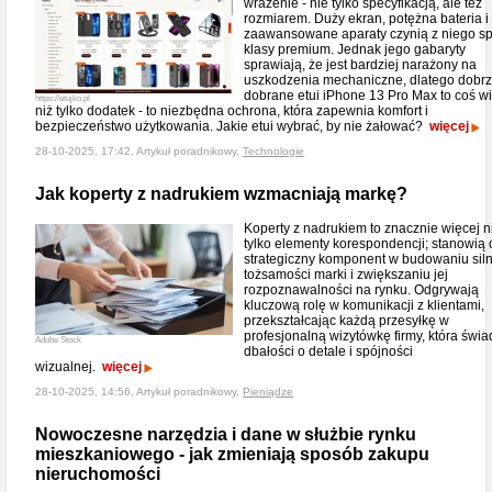
wrażenie - nie tylko specyfikacją, ale też
rozmiarem. Duży ekran, potężna bateria i
zaawansowane aparaty czynią z niego sp
klasy premium. Jednak jego gabaryty
sprawiają, że jest bardziej narażony na
uszkodzenia mechaniczne, dlatego dobr
dobrane etui iPhone 13 Pro Max to coś w
https://etujko.pl
niż tylko dodatek - to niezbędna ochrona, która zapewnia komfort i
bezpieczeństwo użytkowania. Jakie etui wybrać, by nie żałować?
więcej
28-10-2025, 17:42, Artykuł poradnikowy,
Technologie
Jak koperty z nadrukiem wzmacniają markę?
Koperty z nadrukiem to znacznie więcej n
tylko elementy korespondencji; stanowią
strategiczny komponent w budowaniu siln
tożsamości marki i zwiększaniu jej
rozpoznawalności na rynku. Odgrywają
kluczową rolę w komunikacji z klientami,
przekształcając każdą przesyłkę w
profesjonalną wizytówkę firmy, która świa
Adobe Stock
dbałości o detale i spójności
wizualnej.
więcej
28-10-2025, 14:56, Artykuł poradnikowy,
Pieniądze
Nowoczesne narzędzia i dane w służbie rynku
mieszkaniowego - jak zmieniają sposób zakupu
nieruchomości