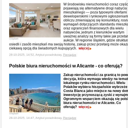
W środowisku nieruchomości coraz częśc
pojawiają się alternatywne drogi nabycia 
mieszkalnego — poza typowymi ofertami
deweloperskimi i rynkowymi ogłoszeniam
obliczu zmieniającej się koniunktury, ros
wymagań dotyczących standardu mieszk
oraz ograniczeń finansowych dla wielu
nabywców, jednym z kierunków wartym
uważnej analizy są formy takie jak przetar
Unsplash
aukcje. W regionie śląskim, gdzie struktur
osiedli i zasób mieszkań ma swoją historię, zakup przez przetarg może okaz
ciekawą opcją dla świadomych kupujących.
więcej
28-10-2025, 14:52, Artykuł poradnikowy,
Pieniądze
Polskie biura nieruchomości w Alicante - co oferują?
Zakup nieruchomości za granicą to po
decyzja, która wymaga wiedzy na temat
lokalnego rynku nieruchomości. Wielu
Polaków wybiera hiszpańskie wybrzeże
Costa Blanca jako miejsce na nowy dom
inwestycję przynoszącą zyski z wynajm
Ogromnym wsparciem okazują się pols
biura nieruchomości w Alicante. Co
oferują?
więcej
Unsplash
28-10-2025, 14:47, Artykuł poradnikowy,
Pieniądze