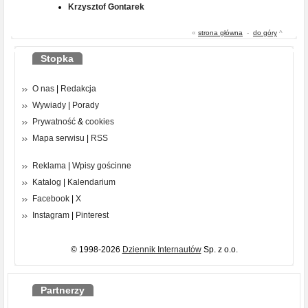
Krzysztof Gontarek
«
strona główna
-
do góry
^
Stopka
O nas
|
Redakcja
Wywiady
|
Porady
Prywatność
&
cookies
Mapa serwisu
|
RSS
Reklama
|
Wpisy gościnne
Katalog
|
Kalendarium
Facebook
|
X
Instagram
|
Pinterest
© 1998-2026
Dziennik Internautów
Sp. z o.o.
Partnerzy