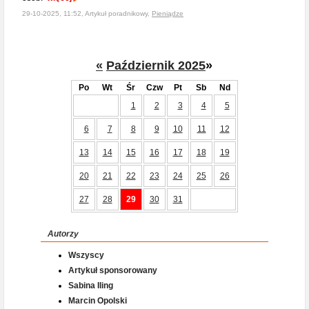
29-10-2025, 11:52, Artykuł poradnikowy,
Pieniądze
«
Październik 2025
»
Po
Wt
Śr
Czw
Pt
Sb
Nd
1
2
3
4
5
6
7
8
9
10
11
12
13
14
15
16
17
18
19
20
21
22
23
24
25
26
27
28
29
30
31
Autorzy
Wszyscy
Artykuł sponsorowany
Sabina Iling
Marcin Opolski