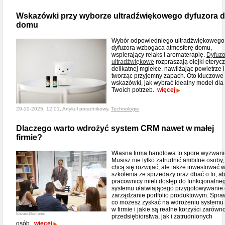
Wskazówki przy wyborze ultradźwiękowego dyfuzora 
domu
Wybór odpowiedniego ultradźwiękowego
dyfuzora wzbogaca atmosferę domu,
wspierający relaks i aromaterapię.
Dyfuzo
ultradźwiękowe
rozpraszają olejki eteryc
delikatnej mgiełce, nawilżając powietrze i
tworząc przyjemny zapach. Oto kluczowe
wskazówki, jak wybrać idealny model dla
Twoich potrzeb.
więcej
29-10-2025, 12:01, Artykuł poradnikowy,
Technologie
Dlaczego warto wdrożyć system CRM nawet w małej
firmie?
Własna firma handlowa to spore wyzwani
Musisz nie tylko zatrudnić ambitne osoby,
chcą się rozwijać, ale także inwestować 
szkolenia ze sprzedaży oraz dbać o to, a
pracownicy mieli dostęp do funkcjonalne
systemu ułatwiającego przygotowywanie o
zarządzanie portfolio produktowym. Spra
co możesz zyskać na wdrożeniu system
w firmie i jakie są realne korzyści zarówn
Envato Elements
przedsiębiorstwa, jak i zatrudnionych
osób.
więcej