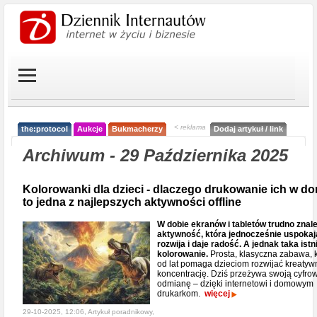
< reklama
the:protocol
Aukcje
Bukmacherzy
Dodaj artykuł / link
Archiwum - 29 Października 2025
Kolorowanki dla dzieci - dlaczego drukowanie ich w d
to jedna z najlepszych aktywności offline
W dobie ekranów i tabletów trudno znal
aktywność, która jednocześnie uspokaj
rozwija i daje radość. A jednak taka istn
kolorowanie.
Prosta, klasyczna zabawa, 
od lat pomaga dzieciom rozwijać kreatyw
koncentrację. Dziś przeżywa swoją cyfro
odmianę – dzięki internetowi i domowym
drukarkom.
więcej
29-10-2025, 12:06, Artykuł poradnikowy,