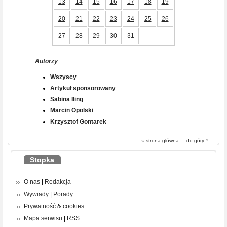
13
14
15
16
17
18
19
20
21
22
23
24
25
26
27
28
29
30
31
Autorzy
Wszyscy
Artykuł sponsorowany
Sabina Iling
Marcin Opolski
Krzysztof Gontarek
«
strona główna
-
do góry
^
Stopka
O nas
|
Redakcja
Wywiady
|
Porady
Prywatność
&
cookies
Mapa serwisu
|
RSS