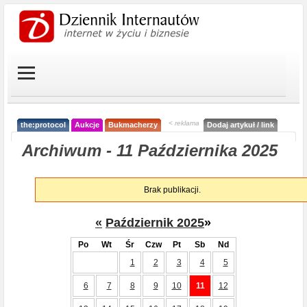
< reklama
the:protocol
Aukcje
Bukmacherzy
Dodaj artykuł / link
Archiwum - 11 Października 2025
Brak publikacji.
«
Październik 2025
»
Po
Wt
Śr
Czw
Pt
Sb
Nd
1
2
3
4
5
6
7
8
9
10
11
12