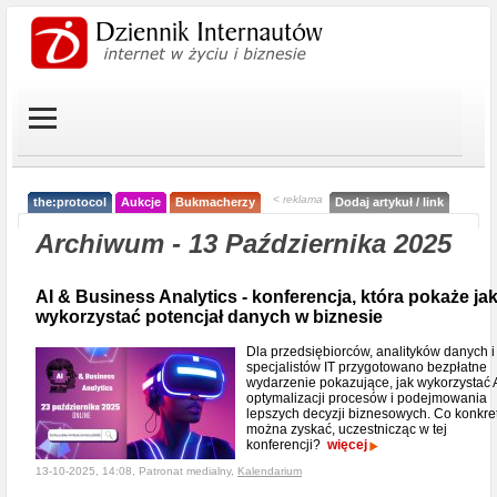
< reklama
the:protocol
Aukcje
Bukmacherzy
Dodaj artykuł / link
Archiwum - 13 Października 2025
AI & Business Analytics - konferencja, która pokaże ja
wykorzystać potencjał danych w biznesie
Dla przedsiębiorców, analityków danych i
specjalistów IT przygotowano bezpłatne
wydarzenie pokazujące, jak wykorzystać 
optymalizacji procesów i podejmowania
lepszych decyzji biznesowych. Co konkre
można zyskać, uczestnicząc w tej
konferencji?
więcej
13-10-2025, 14:08, Patronat medialny,
Kalendarium