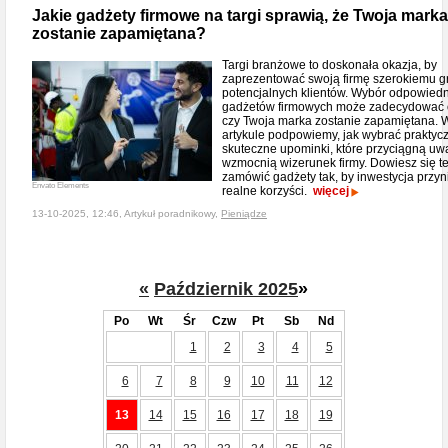
Jakie gadżety firmowe na targi sprawią, że Twoja marka
zostanie zapamiętana?
Targi branżowe to doskonała okazja, by
zaprezentować swoją firmę szerokiemu g
potencjalnych klientów. Wybór odpowied
gadżetów firmowych może zadecydować 
czy Twoja marka zostanie zapamiętana. 
artykule podpowiemy, jak wybrać praktycz
skuteczne upominki, które przyciągną uw
wzmocnią wizerunek firmy. Dowiesz się te
zamówić gadżety tak, by inwestycja przyn
Envato Elements
realne korzyści.
więcej
13-10-2025, 12:46, Artykuł poradnikowy,
Pieniądze
«
Październik 2025
»
Po
Wt
Śr
Czw
Pt
Sb
Nd
1
2
3
4
5
6
7
8
9
10
11
12
13
14
15
16
17
18
19