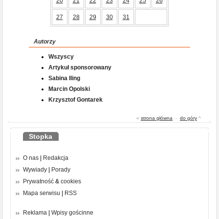
20
21
22
23
24
25
26
27
28
29
30
31
Autorzy
Wszyscy
Artykuł sponsorowany
Sabina Iling
Marcin Opolski
Krzysztof Gontarek
«
strona główna
-
do góry
^
Stopka
O nas
|
Redakcja
Wywiady
|
Porady
Prywatność
&
cookies
Mapa serwisu
|
RSS
Reklama
|
Wpisy gościnne