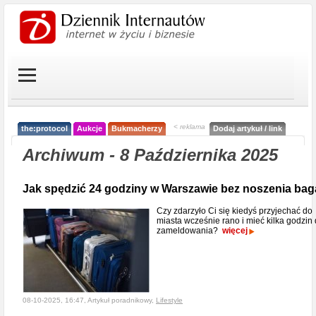
< reklama
the:protocol
Aukcje
Bukmacherzy
Dodaj artykuł / link
Archiwum - 8 Października 2025
Jak spędzić 24 godziny w Warszawie bez noszenia ba
Czy zdarzyło Ci się kiedyś przyjechać do
miasta wcześnie rano i mieć kilka godzin
zameldowania?
więcej
08-10-2025, 16:47, Artykuł poradnikowy,
Lifestyle