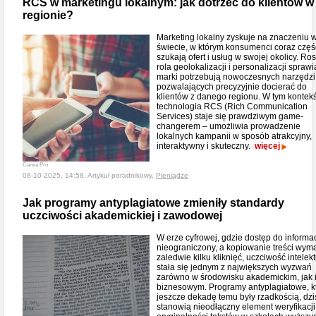
RCS w marketingu lokalnym: jak dotrzeć do klientów w
regionie?
Marketing lokalny zyskuje na znaczeniu 
świecie, w którym konsumenci coraz częś
szukają ofert i usług w swojej okolicy. R
rola geolokalizacji i personalizacji sprawi
marki potrzebują nowoczesnych narzędzi
pozwalających precyzyjnie docierać do
klientów z danego regionu. W tym kontek
technologia RCS (Rich Communication
Services) staje się prawdziwym game-
changerem – umożliwia prowadzenie
lokalnych kampanii w sposób atrakcyjny,
interaktywny i skuteczny.
więcej
Canva Pro
08-10-2025, 14:58, Artykuł poradnikowy,
Pieniądze
Jak programy antyplagiatowe zmieniły standardy
uczciwości akademickiej i zawodowej
W erze cyfrowej, gdzie dostęp do informacj
nieograniczony, a kopiowanie treści wym
zaledwie kilku kliknięć, uczciwość intelek
stała się jednym z największych wyzwań
zarówno w środowisku akademickim, jak 
biznesowym. Programy antyplagiatowe, k
jeszcze dekadę temu były rzadkością, dzi
stanowią nieodłączny element weryfikacji