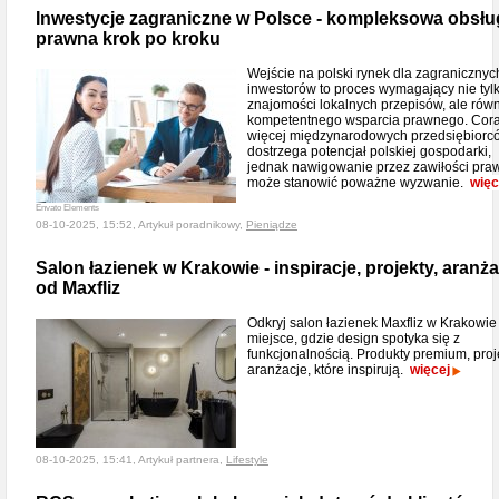
Inwestycje zagraniczne w Polsce - kompleksowa obsłu
prawna krok po kroku
Wejście na polski rynek dla zagranicznyc
inwestorów to proces wymagający nie tyl
znajomości lokalnych przepisów, ale rów
kompetentnego wsparcia prawnego. Cor
więcej międzynarodowych przedsiębiorc
dostrzega potencjał polskiej gospodarki,
jednak nawigowanie przez zawiłości pra
może stanowić poważne wyzwanie.
więc
Envato Elements
08-10-2025, 15:52, Artykuł poradnikowy,
Pieniądze
Salon łazienek w Krakowie - inspiracje, projekty, aranża
od Maxfliz
Odkryj salon łazienek Maxfliz w Krakowie
miejsce, gdzie design spotyka się z
funkcjonalnością. Produkty premium, proje
aranżacje, które inspirują.
więcej
08-10-2025, 15:41, Artykuł partnera,
Lifestyle