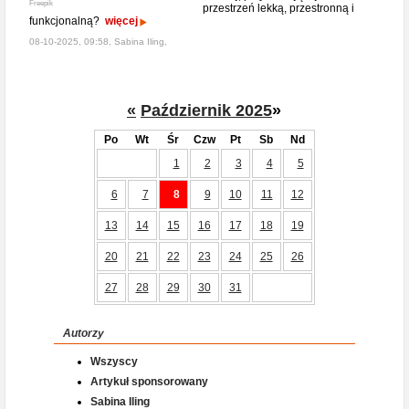
Freepik
przestrzeń lekką, przestronną i
funkcjonalną?
więcej
08-10-2025, 09:58, Sabina Iling,
«
Październik 2025
»
Po
Wt
Śr
Czw
Pt
Sb
Nd
1
2
3
4
5
6
7
8
9
10
11
12
13
14
15
16
17
18
19
20
21
22
23
24
25
26
27
28
29
30
31
Autorzy
Wszyscy
Artykuł sponsorowany
Sabina Iling