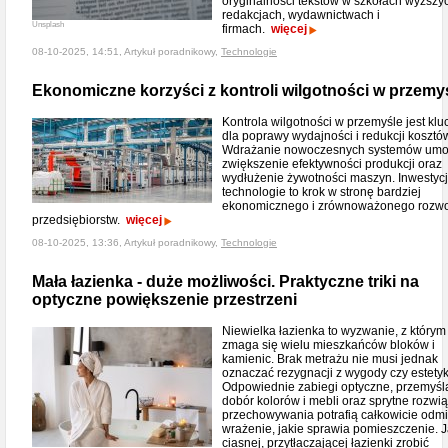
oryginalności tekstów w szkołach wyższy
redakcjach, wydawnictwach i
Unsplash
firmach.
więcej
08-10-2025, 14:51, Artykuł poradnikowy,
Technologie
Ekonomiczne korzyści z kontroli wilgotności w przemy
Kontrola wilgotności w przemyśle jest kl
dla poprawy wydajności i redukcji kosztó
Wdrażanie nowoczesnych systemów umo
zwiększenie efektywności produkcji oraz
wydłużenie żywotności maszyn. Inwestycj
technologie to krok w stronę bardziej
ekonomicznego i zrównoważonego rozw
przedsiębiorstw.
więcej
08-10-2025, 13:36, Artykuł poradnikowy,
Technologie
Mała łazienka - duże możliwości. Praktyczne triki na
optyczne powiększenie przestrzeni
Niewielka łazienka to wyzwanie, z którym
zmaga się wielu mieszkańców bloków i
kamienic. Brak metrażu nie musi jednak
oznaczać rezygnacji z wygody czy estetyk
Odpowiednie zabiegi optyczne, przemyśl
dobór kolorów i mebli oraz sprytne rozwi
przechowywania potrafią całkowicie odmi
wrażenie, jakie sprawia pomieszczenie. J
ciasnej, przytłaczającej łazienki zrobić