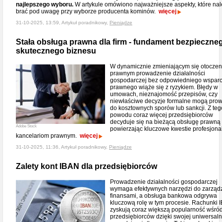
najlepszego wyboru.
W artykule omówiono najważniejsze aspekty, które nal
brać pod uwagę przy wyborze producenta kominów.
więcej
31-10-2025, 13:59, Artykuł poradnikowy,
Pieniądze
Stała obsługa prawna dla firm - fundament bezpieczneg
skutecznego biznesu
W dynamicznie zmieniającym się otoczen
prawnym prowadzenie działalności
gospodarczej bez odpowiedniego wsparc
prawnego wiąże się z ryzykiem. Błędy w
umowach, nieznajomość przepisów, czy
niewłaściwe decyzje formalne mogą pro
do kosztownych sporów lub sankcji. Z teg
powodu coraz więcej przedsiębiorców
decyduje się na bieżącą obsługę prawną 
Adobe Stock
powierzając kluczowe kwestie profesjon
kancelariom prawnym.
więcej
31-10-2025, 11:36, Artykuł poradnikowy,
Pieniądze
Zalety kont IBAN dla przedsiębiorców
Prowadzenie działalności gospodarczej
wymaga efektywnych narzędzi do zarząd
finansami, a obsługa bankowa odgrywa
kluczową rolę w tym procesie. Rachunki 
zyskują coraz większą popularność wśró
przedsiębiorców dzięki swojej uniwersaln