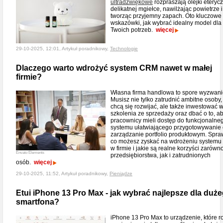
ultradźwiękowe
rozpraszają olejki eteryc
delikatnej mgiełce, nawilżając powietrze i
tworząc przyjemny zapach. Oto kluczowe
wskazówki, jak wybrać idealny model dla
Twoich potrzeb.
więcej
29-10-2025, 12:01, Artykuł poradnikowy,
Technologie
Dlaczego warto wdrożyć system CRM nawet w małej
firmie?
Własna firma handlowa to spore wyzwani
Musisz nie tylko zatrudnić ambitne osoby,
chcą się rozwijać, ale także inwestować 
szkolenia ze sprzedaży oraz dbać o to, a
pracownicy mieli dostęp do funkcjonalne
systemu ułatwiającego przygotowywanie o
zarządzanie portfolio produktowym. Spra
co możesz zyskać na wdrożeniu system
w firmie i jakie są realne korzyści zarówn
Envato Elements
przedsiębiorstwa, jak i zatrudnionych
osób.
więcej
29-10-2025, 11:52, Artykuł poradnikowy,
Pieniądze
Etui iPhone 13 Pro Max - jak wybrać najlepsze dla duż
smartfona?
iPhone 13 Pro Max to urządzenie, które r