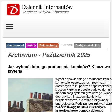
< reklama
the:protocol
Aukcje
Bukmacherzy
Dodaj artykuł / link
Archiwum - Październik 2025
Jak wybrać dobrego producenta kominów? Kluczowe
kryteria
Wybór odpowiedniego producenta komin
kontekście współczesnych rozwiązań
dostępnych m.in. poprzez https://pekabet.p
kluczowy krok w procesie budowy domu 
modernizacji systemu grzewczego. Właśc
dobrany komin zapewnia nie tylko
bezpieczeństwo, ale także efektywność
energetyczną.
Podczas poszukiwań war
zwrócić uwagę na kilka kluczowych
kryteriów, które pomogą dokonać