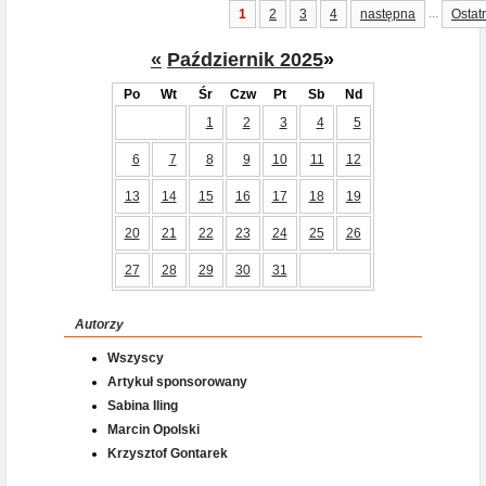
...
1
2
3
4
następna
Ostat
«
Październik 2025
»
Po
Wt
Śr
Czw
Pt
Sb
Nd
1
2
3
4
5
6
7
8
9
10
11
12
13
14
15
16
17
18
19
20
21
22
23
24
25
26
27
28
29
30
31
Autorzy
Wszyscy
Artykuł sponsorowany
Sabina Iling
Marcin Opolski
Krzysztof Gontarek