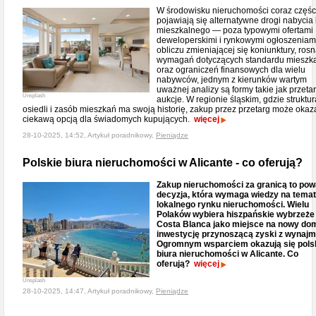
W środowisku nieruchomości coraz częśc
pojawiają się alternatywne drogi nabycia 
mieszkalnego — poza typowymi ofertami
deweloperskimi i rynkowymi ogłoszeniam
obliczu zmieniającej się koniunktury, ros
wymagań dotyczących standardu mieszk
oraz ograniczeń finansowych dla wielu
nabywców, jednym z kierunków wartym
uważnej analizy są formy takie jak przetar
Unsplash
aukcje. W regionie śląskim, gdzie struktur
osiedli i zasób mieszkań ma swoją historię, zakup przez przetarg może okaz
ciekawą opcją dla świadomych kupujących.
więcej
28-10-2025, 14:52, Artykuł poradnikowy,
Pieniądze
Polskie biura nieruchomości w Alicante - co oferują?
Zakup nieruchomości za granicą to po
decyzja, która wymaga wiedzy na temat
lokalnego rynku nieruchomości. Wielu
Polaków wybiera hiszpańskie wybrzeże
Costa Blanca jako miejsce na nowy dom
inwestycję przynoszącą zyski z wynajm
Ogromnym wsparciem okazują się pols
biura nieruchomości w Alicante. Co
oferują?
więcej
Unsplash
28-10-2025, 14:47, Artykuł poradnikowy,
Pieniądze