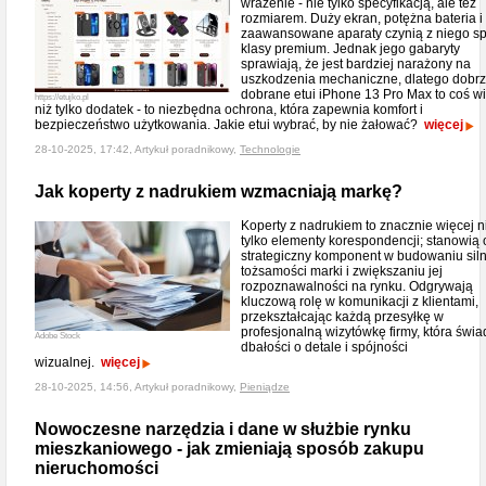
wrażenie - nie tylko specyfikacją, ale też
rozmiarem. Duży ekran, potężna bateria i
zaawansowane aparaty czynią z niego sp
klasy premium. Jednak jego gabaryty
sprawiają, że jest bardziej narażony na
uszkodzenia mechaniczne, dlatego dobr
dobrane etui iPhone 13 Pro Max to coś w
https://etujko.pl
niż tylko dodatek - to niezbędna ochrona, która zapewnia komfort i
bezpieczeństwo użytkowania. Jakie etui wybrać, by nie żałować?
więcej
28-10-2025, 17:42, Artykuł poradnikowy,
Technologie
Jak koperty z nadrukiem wzmacniają markę?
Koperty z nadrukiem to znacznie więcej n
tylko elementy korespondencji; stanowią
strategiczny komponent w budowaniu siln
tożsamości marki i zwiększaniu jej
rozpoznawalności na rynku. Odgrywają
kluczową rolę w komunikacji z klientami,
przekształcając każdą przesyłkę w
profesjonalną wizytówkę firmy, która świa
Adobe Stock
dbałości o detale i spójności
wizualnej.
więcej
28-10-2025, 14:56, Artykuł poradnikowy,
Pieniądze
Nowoczesne narzędzia i dane w służbie rynku
mieszkaniowego - jak zmieniają sposób zakupu
nieruchomości