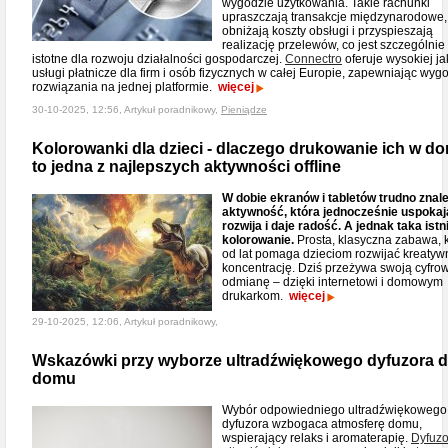
wygodzie użytkowania. Takie rachunki
upraszczają transakcje międzynarodowe,
obniżają koszty obsługi i przyspieszają
realizację przelewów, co jest szczególnie
istotne dla rozwoju działalności gospodarczej.
Connectro
oferuje wysokiej ja
usługi płatnicze dla firm i osób fizycznych w całej Europie, zapewniając wy
rozwiązania na jednej platformie.
więcej
30-10-2025, 12:56, Artykuł poradnikowy,
Pieniądze
Kolorowanki dla dzieci - dlaczego drukowanie ich w d
to jedna z najlepszych aktywności offline
W dobie ekranów i tabletów trudno znal
aktywność, która jednocześnie uspokaj
rozwija i daje radość. A jednak taka istn
kolorowanie.
Prosta, klasyczna zabawa, 
od lat pomaga dzieciom rozwijać kreatyw
koncentrację. Dziś przeżywa swoją cyfro
odmianę – dzięki internetowi i domowym
drukarkom.
więcej
29-10-2025, 12:06, Artykuł poradnikowy,
Wskazówki przy wyborze ultradźwiękowego dyfuzora 
domu
Wybór odpowiedniego ultradźwiękowego
dyfuzora wzbogaca atmosferę domu,
wspierający relaks i aromaterapię.
Dyfuzo