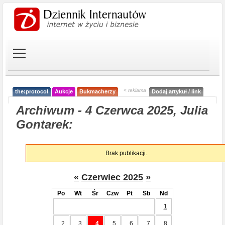
< reklama
the:protocol
Aukcje
Bukmacherzy
Dodaj artykuł / link
Archiwum - 4 Czerwca 2025, Julia
Gontarek:
Brak publikacji.
«
Czerwiec 2025
»
Po
Wt
Śr
Czw
Pt
Sb
Nd
1
2
3
4
5
6
7
8