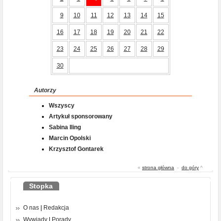
9
10
11
12
13
14
15
16
17
18
19
20
21
22
23
24
25
26
27
28
29
30
Autorzy
Wszyscy
Artykuł sponsorowany
Sabina Iling
Marcin Opolski
Krzysztof Gontarek
«
strona główna
-
do góry
^
Stopka
O nas
|
Redakcja
Wywiady
|
Porady