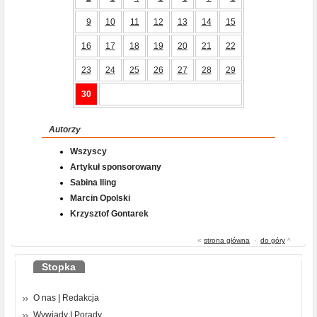
9
10
11
12
13
14
15
16
17
18
19
20
21
22
23
24
25
26
27
28
29
30
Autorzy
Wszyscy
Artykuł sponsorowany
Sabina Iling
Marcin Opolski
Krzysztof Gontarek
«
strona główna
-
do góry
^
Stopka
O nas
|
Redakcja
Wywiady
|
Porady