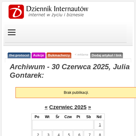
< reklama
the:protocol
Aukcje
Bukmacherzy
Dodaj artykuł / link
Archiwum - 30 Czerwca 2025, Julia
Gontarek:
Brak publikacji.
«
Czerwiec 2025
»
Po
Wt
Śr
Czw
Pt
Sb
Nd
1
2
3
4
5
6
7
8