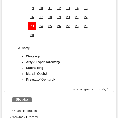
9
10
11
12
13
14
15
16
17
18
19
20
21
22
23
24
25
26
27
28
29
30
Autorzy
Wszyscy
Artykuł sponsorowany
Sabina Iling
Marcin Opolski
Krzysztof Gontarek
«
strona główna
-
do góry
^
Stopka
O nas
|
Redakcja
Wywiady
|
Porady