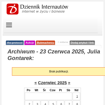
< reklama
the:protocol
Aukcje
Bukmacherzy
Dodaj artykuł / link
Archiwum - 23 Czerwca 2025, Julia
Gontarek:
Brak publikacji.
«
Czerwiec 2025
»
Po
Wt
Śr
Czw
Pt
Sb
Nd
1
2
3
4
5
6
7
8