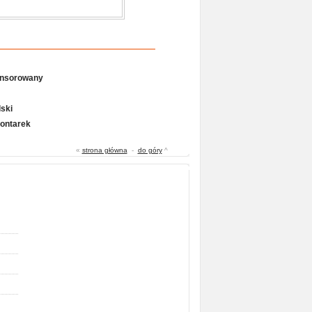
onsorowany
ski
Gontarek
«
strona główna
-
do góry
^