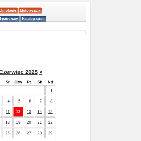
echnologie
Motoryzacja
i patronaty
Katalog stron
Czerwiec 2025
»
Śr
Czw
Pt
Sb
Nd
1
4
5
6
7
8
11
12
13
14
15
18
19
20
21
22
25
26
27
28
29