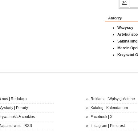
30
Autorzy
Wszyscy
Artykuł sp
Sabina Iling
Marcin Opol
Krzysztof 
 nas
|
Redakcja
Reklama
|
Wpisy gościnne
Wywiady
|
Porady
Katalog
|
Kalendarium
rywatność
&
cookies
Facebook
|
X
apa serwisu
|
RSS
Instagram
|
Pinterest