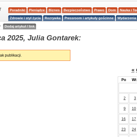
Poradniki
Pieniądze
Biznes
Bezpieczeństwo
Prawo
Dom
Nauka i T
Zdrowie i styl życia
Rozrywka
Pressroom i artykuły gościnne
Wydarzenia 
a
Dodaj artykuł / link
a 2025, Julia Gontarek:
ak publikacji.
«
Po
Wt
2
3
9
10
16
17
23
24