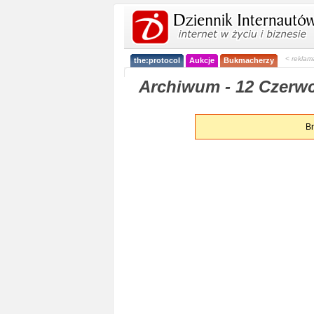
< reklam
the:protocol
Aukcje
Bukmacherzy
Archiwum - 12 Czerwc
Br