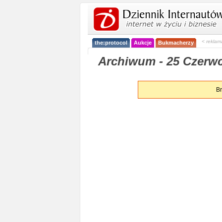
< reklam
the:protocol
Aukcje
Bukmacherzy
Archiwum - 25 Czerwc
Br