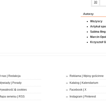
30
Autorzy
Wszyscy
Artykuł sp
Sabina Iling
Marcin Opol
Krzysztof 
 nas
|
Redakcja
Reklama
|
Wpisy gościnne
Wywiady
|
Porady
Katalog
|
Kalendarium
rywatność
&
cookies
Facebook
|
X
apa serwisu
|
RSS
Instagram
|
Pinterest