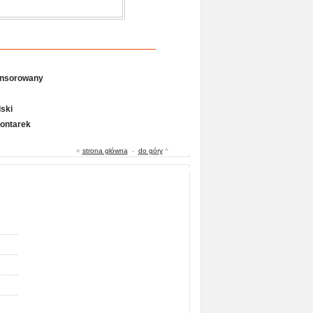
onsorowany
ski
Gontarek
«
strona główna
-
do góry
^