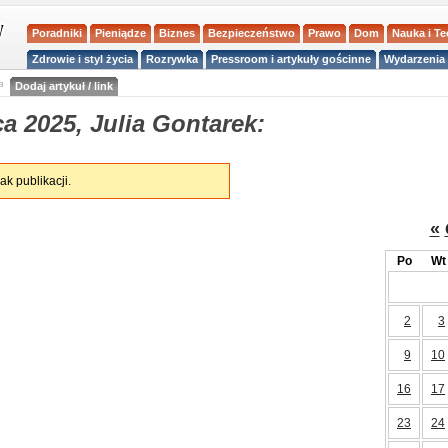
Poradniki
Pieniądze
Biznes
Bezpieczeństwo
Prawo
Dom
Nauka i T
Zdrowie i styl życia
Rozrywka
Pressroom i artykuły gościnne
Wydarzenia 
a
Dodaj artykuł / link
a 2025, Julia Gontarek:
ak publikacji.
«
Po
Wt
2
3
9
10
16
17
23
24