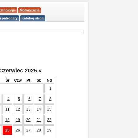
echnologie
Motoryzacja
i patronaty
Katalog stron
Czerwiec 2025
»
Śr
Czw
Pt
Sb
Nd
1
4
5
6
7
8
11
12
13
14
15
18
19
20
21
22
25
26
27
28
29