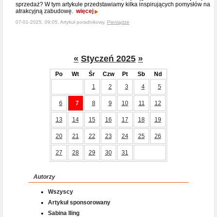
sprzedaż? W tym artykule przedstawiamy kilka inspirujących pomysłów na
atrakcyjną zabudowę.
więcej
07-01-2025, 09:05, Artykuł poradnikowy,
Pieniądze
«
Styczeń 2025
»
Po
Wt
Śr
Czw
Pt
Sb
Nd
1
2
3
4
5
6
7
8
9
10
11
12
13
14
15
16
17
18
19
20
21
22
23
24
25
26
27
28
29
30
31
Autorzy
Wszyscy
Artykuł sponsorowany
Sabina Iling