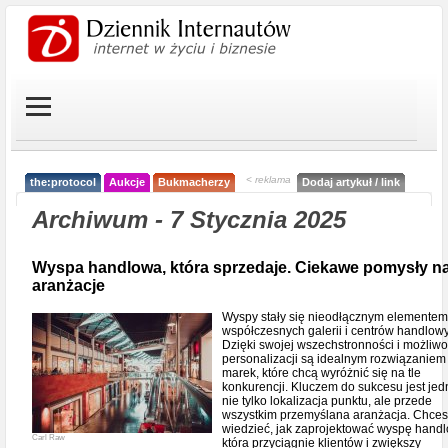
< reklama
the:protocol
Aukcje
Bukmacherzy
Dodaj artykuł / link
Archiwum - 7 Stycznia 2025
Wyspa handlowa, która sprzedaje. Ciekawe pomysły na 
aranżacje
Wyspy stały się nieodłącznym elementem
współczesnych galerii i centrów handlow
Dzięki swojej wszechstronności i możliw
personalizacji są idealnym rozwiązaniem
marek, które chcą wyróżnić się na tle
konkurencji. Kluczem do sukcesu jest je
nie tylko lokalizacja punktu, ale przede
wszystkim przemyślana aranżacja. Chce
wiedzieć, jak zaprojektować wyspę hand
Carl Raw
która przyciągnie klientów i zwiększy