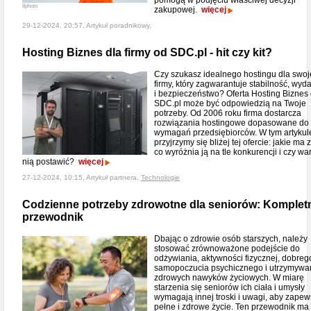
pomogą w podjęciu właściwej decyzji
8photo
zakupowej.
więcej
29-12-2024, 20:57, Artykuł poradnikowy,
Hosting Biznes dla firmy od SDC.pl - hit czy kit?
Czy szukasz idealnego hostingu dla swoj
firmy, który zagwarantuje stabilność, wyd
i bezpieczeństwo? Oferta Hosting Biznes
SDC.pl może być odpowiedzią na Twoje
potrzeby. Od 2006 roku firma dostarcza
rozwiązania hostingowe dopasowane do
wymagań przedsiębiorców. W tym artykul
przyjrzymy się bliżej tej ofercie: jakie ma z
co wyróżnia ją na tle konkurencji i czy wa
nią postawić?
więcej
27-12-2024, 10:15, Artykuł partnera,
Technologie
Codzienne potrzeby zdrowotne dla seniorów: Komplet
przewodnik
Dbając o zdrowie osób starszych, należy
stosować zrównoważone podejście do
odżywiania, aktywności fizycznej, dobreg
samopoczucia psychicznego i utrzymywa
zdrowych nawyków życiowych. W miarę
starzenia się seniorów ich ciała i umysły
wymagają innej troski i uwagi, aby zapew
pełne i zdrowe życie. Ten przewodnik ma