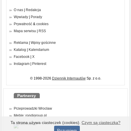
O nas
|
Redakcja
Wywiady
|
Porady
Prywatność
&
cookies
Mapa serwisu
|
RSS
Reklama
|
Wpisy gościnne
Katalog
|
Kalendarium
Facebook
|
X
Instagram
|
Pinterest
© 1998-2026
Dziennik Internautów
Sp. z o.o.
Partnerzy
Przeprowadzki Wrocław
Meble: rondigroup.pl
Ta strona używa ciasteczek (cookies).
Czym są ciasteczka?
Rozumiem