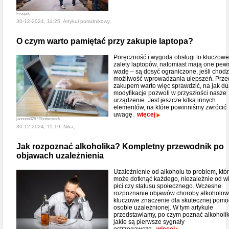
Freepik
30-12-2024, 11:25, Artykuł poradnikowy,
O czym warto pamiętać przy zakupie laptopa?
Poręczność i wygoda obsługi to kluczowe
zalety laptopów, natomiast mają one pew
wadę – są dosyć ograniczone, jeśli chodz
możliwość wprowadzania ulepszeń. Prze
zakupem warto więc sprawdzić, na jak d
modyfikacje pozwoli w przyszłości nasze
urządzenie. Jest jeszcze kilka innych
elementów, na które powinniśmy zwrócić
uwagę.
więcej
jannoon028 / Shutterstock
30-12-2024, 11:19, Nika,
Jak rozpoznać alkoholika? Kompletny przewodnik po
objawach uzależnienia
Uzależnienie od alkoholu to problem, któ
może dotknąć każdego, niezależnie od w
płci czy statusu społecznego. Wczesne
rozpoznanie objawów choroby alkoholow
kluczowe znaczenie dla skutecznej pomo
osobie uzależnionej. W tym artykule
przedstawiamy, po czym poznać alkoholik
jakie są pierwsze sygnały