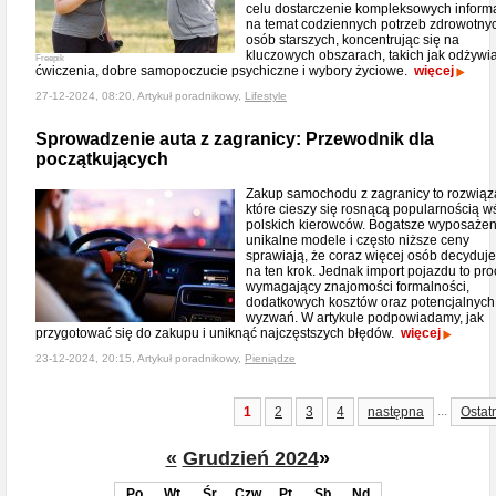
celu dostarczenie kompleksowych informa
na temat codziennych potrzeb zdrowotny
osób starszych, koncentrując się na
kluczowych obszarach, takich jak odżywia
Freepik
ćwiczenia, dobre samopoczucie psychiczne i wybory życiowe.
więcej
27-12-2024, 08:20, Artykuł poradnikowy,
Lifestyle
Sprowadzenie auta z zagranicy: Przewodnik dla
początkujących
Zakup samochodu z zagranicy to rozwiąz
które cieszy się rosnącą popularnością w
polskich kierowców. Bogatsze wyposażen
unikalne modele i często niższe ceny
sprawiają, że coraz więcej osób decyduje
na ten krok. Jednak import pojazdu to pr
wymagający znajomości formalności,
dodatkowych kosztów oraz potencjalnych
wyzwań. W artykule podpowiadamy, jak
przygotować się do zakupu i uniknąć najczęstszych błędów.
więcej
23-12-2024, 20:15, Artykuł poradnikowy,
Pieniądze
...
1
2
3
4
następna
Ostat
«
Grudzień 2024
»
Po
Wt
Śr
Czw
Pt
Sb
Nd