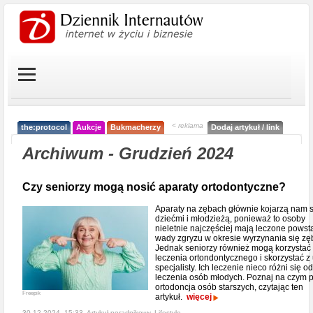
< reklama
the:protocol
Aukcje
Bukmacherzy
Dodaj artykuł / link
Archiwum - Grudzień 2024
Czy seniorzy mogą nosić aparaty ortodontyczne?
Aparaty na zębach głównie kojarzą nam s
dziećmi i młodzieżą, ponieważ to osoby
nieletnie najczęściej mają leczone powst
wady zgryzu w okresie wyrzynania się zę
Jednak seniorzy również mogą korzystać
leczenia ortondontycznego i skorzystać z
specjalisty. Ich leczenie nieco różni się od
leczenia osób młodych. Poznaj na czym 
ortodoncja osób starszych, czytając ten
Freepik
artykuł.
więcej
30-12-2024, 15:33, Artykuł poradnikowy,
Lifestyle