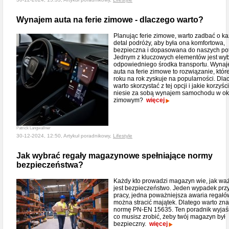
Wynajem auta na ferie zimowe - dlaczego warto?
Planując ferie zimowe, warto zadbać o k
detal podróży, aby była ona komfortowa,
bezpieczna i dopasowana do naszych pot
Jednym z kluczowych elementów jest wy
odpowiedniego środka transportu. Wyna
auta na ferie zimowe to rozwiązanie, któr
roku na rok zyskuje na popularności. Dla
warto skorzystać z tej opcji i jakie korzyści
niesie za sobą wynajem samochodu w ok
zimowym?
więcej
Patrick Langwallner
30-12-2024, 12:50, Artykuł poradnikowy,
Lifestyle
Jak wybrać regały magazynowe spełniające normy
bezpieczeństwa?
Każdy kto prowadzi magazyn wie, jak wa
jest bezpieczeństwo. Jeden wypadek prz
pracy, jedna poważniejsza awaria regałów
można stracić majątek. Dlatego warto zn
normę PN-EN 15635. Ten poradnik wyjaś
co musisz zrobić, żeby twój magazyn był
bezpieczny.
więcej