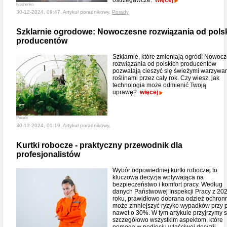
ostrzegawcze.
więcej
lyashenko
30-12-2024, 09:47, Artykuł poradnikowy,
Porady
Szklarnie ogrodowe: Nowoczesne rozwiązania od pols
producentów
Szklarnie, które zmieniają ogród! Nowoc
rozwiązania od polskich producentów
pozwalają cieszyć się świeżymi warzywam
roślinami przez cały rok. Czy wiesz, jak
technologia może odmienić Twoją
uprawę?
więcej
Pexels
30-12-2024, 01:19, Artykuł poradnikowy,
Kurtki robocze - praktyczny przewodnik dla
profesjonalistów
Wybór odpowiedniej kurtki roboczej to
kluczowa decyzja wpływająca na
bezpieczeństwo i komfort pracy. Według
danych Państwowej Inspekcji Pracy z 20
roku, prawidłowo dobrana odzież ochron
może zmniejszyć ryzyko wypadków przy 
nawet o 30%. W tym artykule przyjrzymy s
szczegółowo wszystkim aspektom, które