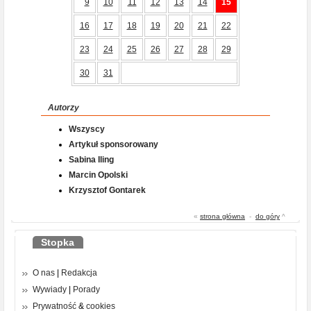
9
10
11
12
13
14
15
16
17
18
19
20
21
22
23
24
25
26
27
28
29
30
31
Autorzy
Wszyscy
Artykuł sponsorowany
Sabina Iling
Marcin Opolski
Krzysztof Gontarek
«
strona główna
-
do góry
^
Stopka
O nas
|
Redakcja
Wywiady
|
Porady
Prywatność
&
cookies