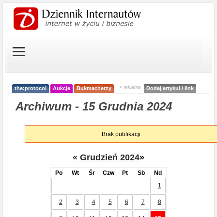
< reklama
the:protocol
Aukcje
Bukmacherzy
Dodaj artykuł / link
Archiwum - 15 Grudnia 2024
Brak publikacji.
«
Grudzień 2024
»
Po
Wt
Śr
Czw
Pt
Sb
Nd
1
2
3
4
5
6
7
8