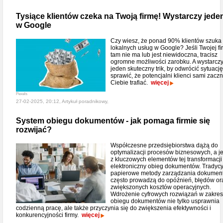
Tysiące klientów czeka na Twoją firmę! Wystarczy jeden
w Google
Czy wiesz, że ponad 90% klientów szuka
lokalnych usług w Google? Jeśli Twojej fi
tam nie ma lub jest niewidoczna, tracisz
ogromne możliwości zarobku. A wystarcz
jeden skuteczny trik, by odwrócić sytuację
sprawić, że potencjalni klienci sami zacz
Ciebie trafiać.
więcej
Pexels
27-02-2025, 20:12, Artykuł poradnikowy,
System obiegu dokumentów - jak pomaga firmie się
rozwijać?
Współczesne przedsiębiorstwa dążą do
optymalizacji procesów biznesowych, a 
z kluczowych elementów tej transformacji 
elektroniczny obieg dokumentów. Tradycy
papierowe metody zarządzania dokumen
często prowadzą do opóźnień, błędów or
zwiększonych kosztów operacyjnych.
Wdrożenie cyfrowych rozwiązań w zakres
obiegu dokumentów nie tylko usprawnia
codzienną pracę, ale także przyczynia się do zwiększenia efektywności i
konkurencyjności firmy.
więcej