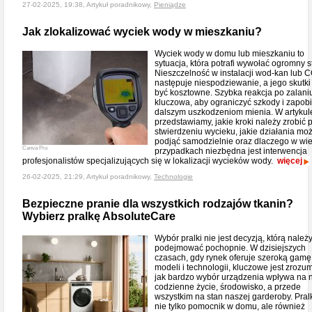
27-02-2025, 19:38, Artykuł poradnikowy,
Pieniądze
Jak zlokalizować wyciek wody w mieszkaniu?
Wyciek wody w domu lub mieszkaniu to
sytuacja, która potrafi wywołać ogromny s
Nieszczelność w instalacji wod-kan lub 
następuje niespodziewanie, a jego skutk
być kosztowne. Szybka reakcja po zalaniu
kluczowa, aby ograniczyć szkody i zapob
dalszym uszkodzeniom mienia. W artykul
przedstawiamy, jakie kroki należy zrobić 
stwierdzeniu wycieku, jakie działania mo
podjąć samodzielnie oraz dlaczego w wie
Canva Pro
przypadkach niezbędna jest interwencja
profesjonalistów specjalizujących się w lokalizacji wycieków wody.
więcej
26-02-2025, 21:29, Artykuł poradnikowy,
Technologie
Bezpieczne pranie dla wszystkich rodzajów tkanin?
Wybierz pralkę AbsoluteCare
Wybór pralki nie jest decyzją, którą należ
podejmować pochopnie. W dzisiejszych
czasach, gdy rynek oferuje szeroką gamę
modeli i technologii, kluczowe jest zrozum
jak bardzo wybór urządzenia wpływa na 
codzienne życie, środowisko, a przede
wszystkim na stan naszej garderoby. Pral
nie tylko pomocnik w domu, ale również