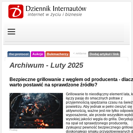
< reklama
the:protocol
Aukcje
Bukmacherzy
Dodaj artykuł / link
Archiwum - Luty 2025
Bezpieczne grillowanie z węglem od producenta - dlac
warto postawić na sprawdzone źródło?
Grillowanie to nieodłączny element lata, k
łączy pasję do smacznych potraw z
przyjemnością spędzania czasu na świe
powietrzu. Aby jednak w pełni cieszyć się 
aktywnością, ważne jest nie tylko odpowi
wyposażenie, ale przede wszystkim wybó
wysokiej jakości węgla do grilla. Decyduj
na opał od sprawdzonego producenta,
zyskujesz pewność bezpiecznego grillow
Pixabay
doskonałego smaku przygotowywanych d