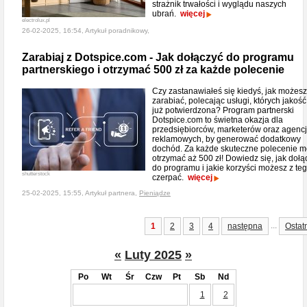
strażnik trwałości i wyglądu naszych
ubrań.
więcej
electrolux.pl
26-02-2025, 16:54, Artykuł poradnikowy,
Zarabiaj z Dotspice.com - Jak dołączyć do programu
partnerskiego i otrzymać 500 zł za każde polecenie
Czy zastanawiałeś się kiedyś, jak możesz
zarabiać, polecając usługi, których jakość 
już potwierdzona? Program partnerski
Dotspice.com to świetna okazja dla
przedsiębiorców, marketerów oraz agencj
reklamowych, by generować dodatkowy
dochód. Za każde skuteczne polecenie 
otrzymać aż 500 zł! Dowiedz się, jak dołą
do programu i jakie korzyści możesz z te
shutterstock
czerpać.
więcej
25-02-2025, 15:55, Artykuł partnera,
Pieniądze
...
1
2
3
4
następna
Ostat
«
Luty 2025
»
Po
Wt
Śr
Czw
Pt
Sb
Nd
1
2