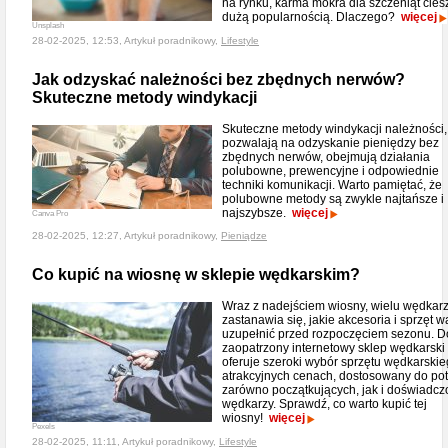
na rynku, karma mokra dla szczeniąt cies
dużą popularnością. Dlaczego?
więcej
Unsplash
28-02-2025, 12:53, Artykuł poradnikowy,
Lifestyle
Jak odzyskać należności bez zbędnych nerwów?
Skuteczne metody windykacji
Skuteczne metody windykacji należności,
pozwalają na odzyskanie pieniędzy bez
zbędnych nerwów, obejmują działania
polubowne, prewencyjne i odpowiednie
techniki komunikacji. Warto pamiętać, że
polubowne metody są zwykle najtańsze i
najszybsze.
więcej
Canva Pro
28-02-2025, 12:27, Artykuł poradnikowy,
Pieniądze
Co kupić na wiosnę w sklepie wędkarskim?
Wraz z nadejściem wiosny, wielu wędkar
zastanawia się, jakie akcesoria i sprzęt w
uzupełnić przed rozpoczęciem sezonu. D
zaopatrzony internetowy sklep wędkarski
oferuje szeroki wybór sprzętu wędkarski
atrakcyjnych cenach, dostosowany do po
zarówno początkujących, jak i doświadc
wędkarzy. Sprawdź, co warto kupić tej
wiosny!
więcej
Pexels
28-02-2025, 11:11, Artykuł poradnikowy,
Lifestyle