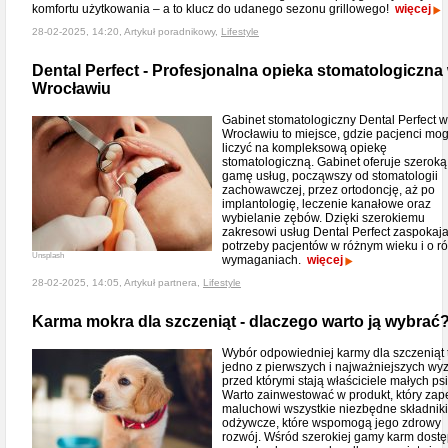
komfortu użytkowania – a to klucz do udanego sezonu grillowego!
więcej
28-02-2025, 14:20, Artykuł poradnikowy,
Lifestyle
Dental Perfect - Profesjonalna opieka stomatologiczna
Wrocławiu
Gabinet stomatologiczny Dental Perfect 
Wrocławiu to miejsce, gdzie pacjenci mo
liczyć na kompleksową opiekę
stomatologiczną. Gabinet oferuje szeroką
gamę usług, począwszy od stomatologii
zachowawczej, przez ortodoncję, aż po
implantologię, leczenie kanałowe oraz
wybielanie zębów. Dzięki szerokiemu
zakresowi usług Dental Perfect zaspokaj
potrzeby pacjentów w różnym wieku i o r
Unsplash
wymaganiach.
więcej
28-02-2025, 14:05, Artykuł partnera,
Lifestyle
Karma mokra dla szczeniąt - dlaczego warto ją wybrać
Wybór odpowiedniej karmy dla szczeniąt 
jedno z pierwszych i najważniejszych wy
przed którymi stają właściciele małych ps
Warto zainwestować w produkt, który zap
maluchowi wszystkie niezbędne składniki
odżywcze, które wspomogą jego zdrowy
rozwój. Wśród szerokiej gamy karm dost