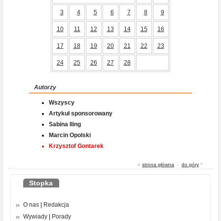
3
4
5
6
7
8
9
10
11
12
13
14
15
16
17
18
19
20
21
22
23
24
25
26
27
28
Autorzy
Wszyscy
Artykuł sponsorowany
Sabina Iling
Marcin Opolski
Krzysztof Gontarek
«
strona główna
-
do góry
^
Stopka
O nas
|
Redakcja
Wywiady
|
Porady