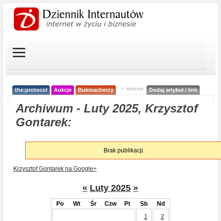
< reklama
the:protocol
Aukcje
Bukmacherzy
Dodaj artykuł / link
Archiwum - Luty 2025, Krzysztof
Gontarek:
Brak publikacji.
Krzysztof Gontarek na Google+
«
Luty 2025
»
Po
Wt
Śr
Czw
Pt
Sb
Nd
1
2