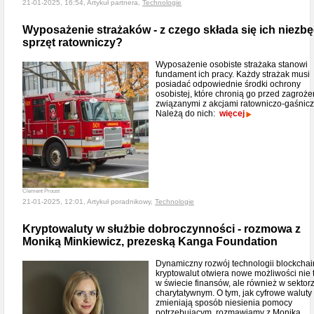
21-01-2025, 16:54, Artykuł partnera,
Technologie
Wyposażenie strażaków - z czego składa się ich niezb
sprzęt ratowniczy?
Wyposażenie osobiste strażaka stanowi
fundament ich pracy. Każdy strażak musi
posiadać odpowiednie środki ochrony
osobistej, które chronią go przed zagroż
związanymi z akcjami ratowniczo-gaśnicz
Należą do nich:
więcej
Clement Proust
21-01-2025, 12:01, Artykuł poradnikowy,
Technologie
Kryptowaluty w służbie dobroczynności - rozmowa z
Moniką Minkiewicz, prezeską Kanga Foundation
Dynamiczny rozwój technologii blockchain
kryptowalut otwiera nowe możliwości nie 
w świecie finansów, ale również w sektor
charytatywnym. O tym, jak cyfrowe waluty
zmieniają sposób niesienia pomocy
potrzebującym, rozmawiamy z Moniką