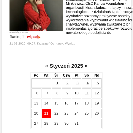
Minkiewicz, CEO Kanga Foundation -
organizacji, która skutecznie łączy innow
technologiczne z działalnością dobroczy
wywiadzie poznamy praktyczne aspekty
wykorzystania kryptowalut w działalności
charytatywnej, wyzwania związane z ich
implementacją oraz perspektywy rozwoju
nowatorskiego podejścia do
materiały prasowe
filantropii.
więcej
21-01-2025, 09:57, Krzysztof Gontarek,
Wywiad
«
Styczeń 2025
»
Po
Wt
Śr
Czw
Pt
Sb
Nd
1
2
3
4
5
6
7
8
9
10
11
12
13
14
15
16
17
18
19
20
21
22
23
24
25
26
27
28
29
30
31