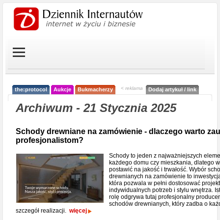
< reklama
the:protocol
Aukcje
Bukmacherzy
Dodaj artykuł / link
Archiwum - 21 Stycznia 2025
Schody drewniane na zamówienie - dlaczego warto zau
profesjonalistom?
Schody to jeden z najważniejszych elem
każdego domu czy mieszkania, dlatego w
postawić na jakość i trwałość. Wybór sc
drewnianych na zamówienie to inwestycj
która pozwala w pełni dostosować projek
indywidualnych potrzeb i stylu wnętrza. Is
rolę odgrywa tutaj profesjonalny produce
schodów drewnianych, który zadba o każ
szczegół realizacji.
więcej