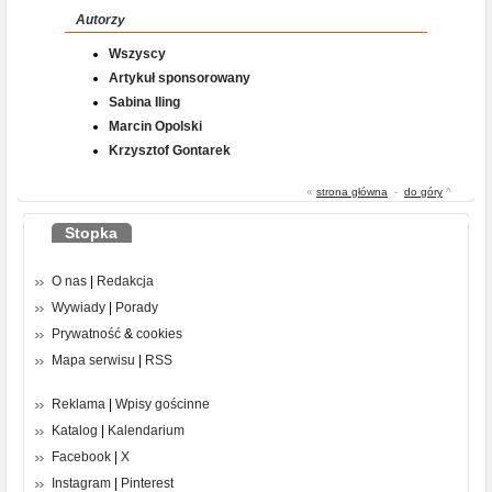
Autorzy
Wszyscy
Artykuł sponsorowany
Sabina Iling
Marcin Opolski
Krzysztof Gontarek
«
strona główna
-
do góry
^
Stopka
O nas
|
Redakcja
Wywiady
|
Porady
Prywatność
&
cookies
Mapa serwisu
|
RSS
Reklama
|
Wpisy gościnne
Katalog
|
Kalendarium
Facebook
|
X
Instagram
|
Pinterest