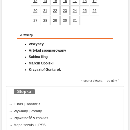
13
14
15
16
17
18
19
20
21
22
23
24
25
26
27
28
29
30
31
Autorzy
Wszyscy
Artykuł sponsorowany
Sabina Iling
Marcin Opolski
Krzysztof Gontarek
«
strona główna
-
do góry
^
Stopka
O nas
|
Redakcja
Wywiady
|
Porady
Prywatność
&
cookies
Mapa serwisu
|
RSS