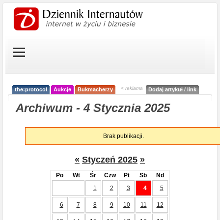
< reklama
the:protocol
Aukcje
Bukmacherzy
Dodaj artykuł / link
Archiwum - 4 Stycznia 2025
Brak publikacji.
«
Styczeń 2025
»
Po
Wt
Śr
Czw
Pt
Sb
Nd
1
2
3
4
5
6
7
8
9
10
11
12