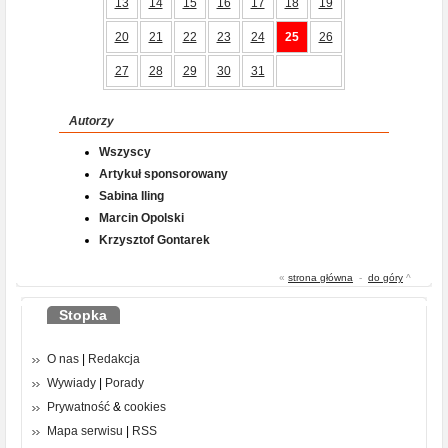
13
14
15
16
17
18
19
20
21
22
23
24
25
26
27
28
29
30
31
Autorzy
Wszyscy
Artykuł sponsorowany
Sabina Iling
Marcin Opolski
Krzysztof Gontarek
«
strona główna
-
do góry
^
Stopka
O nas
|
Redakcja
Wywiady
|
Porady
Prywatność
&
cookies
Mapa serwisu
|
RSS