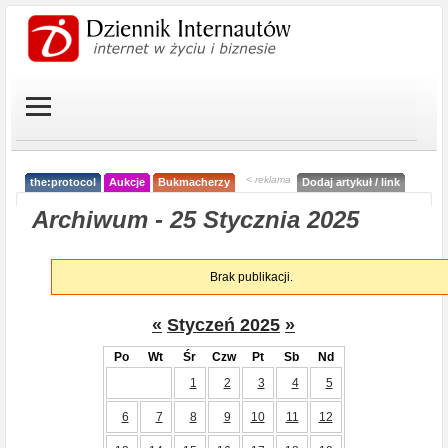
< reklama
the:protocol
Aukcje
Bukmacherzy
Dodaj artykuł / link
Archiwum - 25 Stycznia 2025
Brak publikacji.
«
Styczeń 2025
»
Po
Wt
Śr
Czw
Pt
Sb
Nd
1
2
3
4
5
6
7
8
9
10
11
12