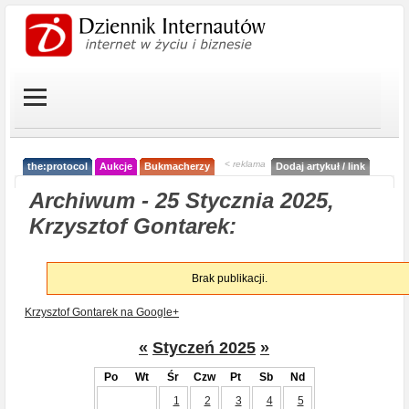
< reklama
the:protocol
Aukcje
Bukmacherzy
Dodaj artykuł / link
Archiwum - 25 Stycznia 2025,
Krzysztof Gontarek:
Brak publikacji.
Krzysztof Gontarek na Google+
«
Styczeń 2025
»
Po
Wt
Śr
Czw
Pt
Sb
Nd
1
2
3
4
5