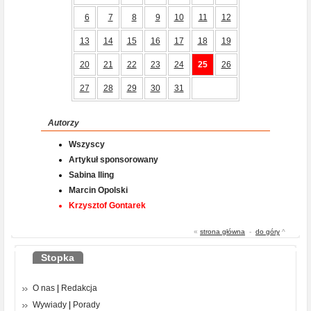
6
7
8
9
10
11
12
13
14
15
16
17
18
19
20
21
22
23
24
25
26
27
28
29
30
31
Autorzy
Wszyscy
Artykuł sponsorowany
Sabina Iling
Marcin Opolski
Krzysztof Gontarek
«
strona główna
-
do góry
^
Stopka
O nas
|
Redakcja
Wywiady
|
Porady