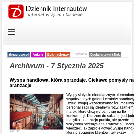
< reklama
the:protocol
Aukcje
Bukmacherzy
Dodaj artykuł / link
Archiwum - 7 Stycznia 2025
Wyspa handlowa, która sprzedaje. Ciekawe pomysły na 
aranżacje
Wyspy stały się nieodłącznym elementem
współczesnych galerii i centrów handlow
Dzięki swojej wszechstronności i możliw
personalizacji są idealnym rozwiązaniem
marek, które chcą wyróżnić się na tle
konkurencji. Kluczem do sukcesu jest je
nie tylko lokalizacja punktu, ale przede
wszystkim przemyślana aranżacja. Chce
wiedzieć, jak zaprojektować wyspę hand
Carl Raw
która przyciągnie klientów i zwiększy