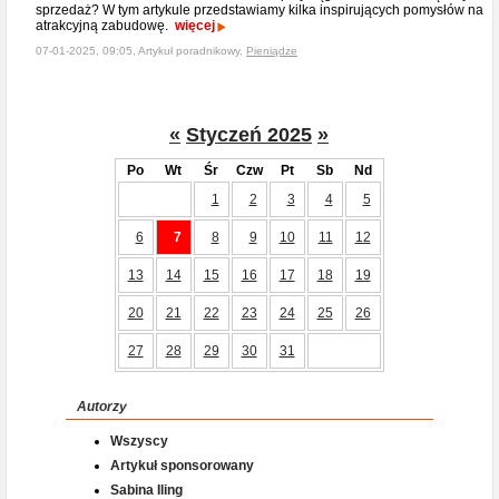
sprzedaż? W tym artykule przedstawiamy kilka inspirujących pomysłów na
atrakcyjną zabudowę.
więcej
07-01-2025, 09:05, Artykuł poradnikowy,
Pieniądze
«
Styczeń 2025
»
Po
Wt
Śr
Czw
Pt
Sb
Nd
1
2
3
4
5
6
7
8
9
10
11
12
13
14
15
16
17
18
19
20
21
22
23
24
25
26
27
28
29
30
31
Autorzy
Wszyscy
Artykuł sponsorowany
Sabina Iling