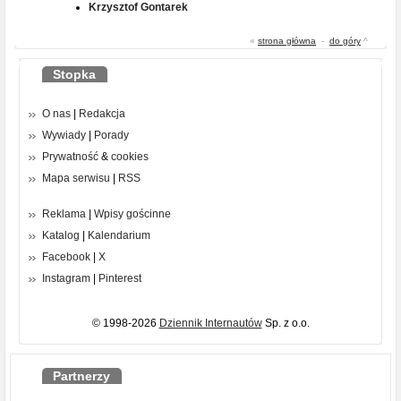
Krzysztof Gontarek
«
strona główna
-
do góry
^
Stopka
O nas
|
Redakcja
Wywiady
|
Porady
Prywatność
&
cookies
Mapa serwisu
|
RSS
Reklama
|
Wpisy gościnne
Katalog
|
Kalendarium
Facebook
|
X
Instagram
|
Pinterest
© 1998-2026
Dziennik Internautów
Sp. z o.o.
Partnerzy