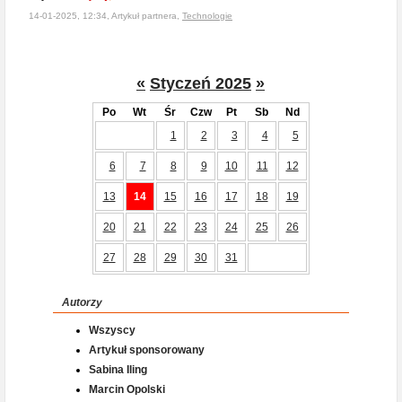
14-01-2025, 12:34, Artykuł partnera,
Technologie
«
Styczeń 2025
»
Po
Wt
Śr
Czw
Pt
Sb
Nd
1
2
3
4
5
6
7
8
9
10
11
12
13
14
15
16
17
18
19
20
21
22
23
24
25
26
27
28
29
30
31
Autorzy
Wszyscy
Artykuł sponsorowany
Sabina Iling
Marcin Opolski