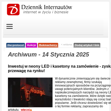
< reklama
the:protocol
Aukcje
Bukmacherzy
Dodaj artykuł / link
Archiwum - 14 Stycznia 2025
Inwestuj w neony LED i kasetony na zamówienie - zysk
przewagę na rynku!
W dynamicznie zmieniającym się świecie
reklamy zewnętrznej, firmy szukają
innowacyjnych sposobów na przyciągnię
uwagi potencjalnych klientów. Jednym z
najskuteczniejszych narzędzi są neony L
kasetony na zamówienie, które dzięki swo
wyrazistości i trwałości stają się coraz bar
popularne. Jeśli chcesz dowiedzieć się w
o tej formie reklamy, zapraszamy do
artykułu.
więcej