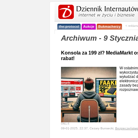
< reklam
the:protocol
Aukcje
Bukmacherzy
Archiwum - 9 Styczni
Konsola za 199 zł? MediaMarkt os
rabat!
W ostatnim
wykorzystu
wyłudzać d
elektronic
zasady bez
rozpoznawa
DALL-E
09-01-2025, 22:37, Cezary Bunsecki,
Bezpieczeństw