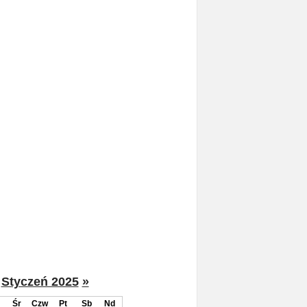
Styczeń 2025
»
Śr
Czw
Pt
Sb
Nd