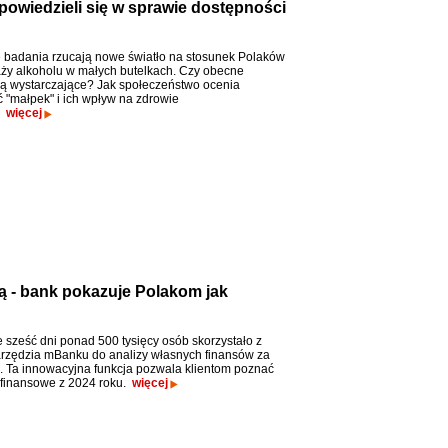
powiedzieli się w sprawie dostępności
badania rzucają nowe światło na stosunek Polaków
ży alkoholu w małych butelkach. Czy obecne
są wystarczające? Jak społeczeństwo ocenia
 "małpek" i ich wpływ na zdrowie
?
więcej
ą - bank pokazuje Polakom jak
 sześć dni ponad 500 tysięcy osób skorzystało z
zędzia mBanku do analizy własnych finansów za
k. Ta innowacyjna funkcja pozwala klientom poznać
 finansowe z 2024 roku.
więcej