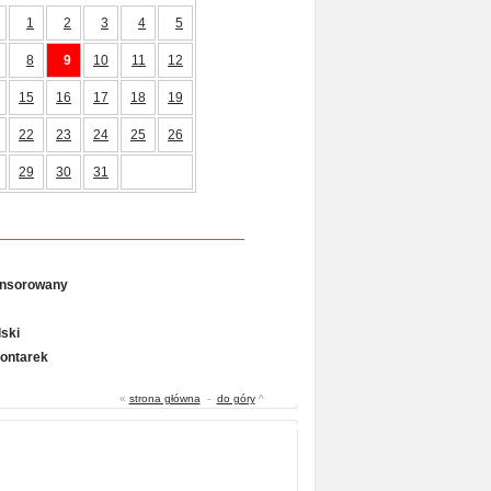
1
2
3
4
5
8
9
10
11
12
15
16
17
18
19
22
23
24
25
26
29
30
31
onsorowany
ski
Gontarek
«
strona główna
-
do góry
^