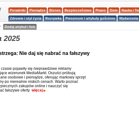
Poradniki
Pieniądze
Biznes
Bezpieczeństwo
Prawo
Dom
Nauka i T
Zdrowie i styl życia
Rozrywka
Pressroom i artykuły gościnne
Wydarzenia 
a
Dodaj artykuł / link
a 2025
trzega: Nie daj się nabrać na fałszywy
 czasie pojawiły się nieprawdziwe reklamy
jące wizerunek MediaMarkt. Oszuści próbują
ane osobowe i pieniądze, oferując markowy sprzęt
zny po nierealnie niskich cenach. Warto poznać
piecznych zakupów online i nauczyć się
ć fałszywe oferty
więcej
o