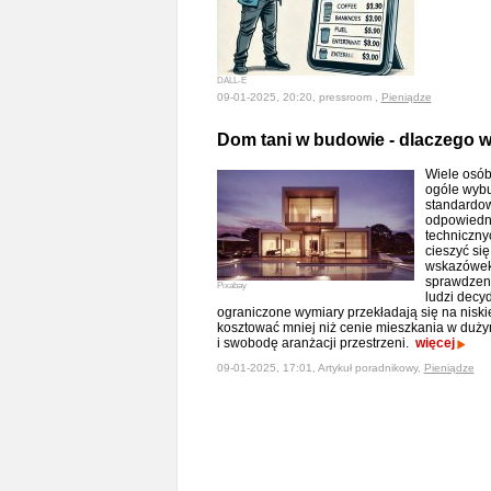
DALL-E
09-01-2025, 20:20, pressroom ,
Pieniądze
Dom tani w budowie - dlaczego 
Wiele osób 
ogóle wybu
standardow
odpowiedni
techniczny
cieszyć si
wskazówe
sprawdzeni
Pixabay
ludzi decy
ograniczone wymiary przekładają się na niski
kosztować mniej niż cenie mieszkania w duży
i swobodę aranżacji przestrzeni.
więcej
09-01-2025, 17:01, Artykuł poradnikowy,
Pieniądze