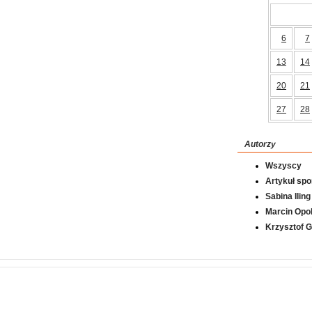
6
7
13
14
20
21
27
28
Autorzy
Wszyscy
Artykuł sp
Sabina Iling
Marcin Opol
Krzysztof 