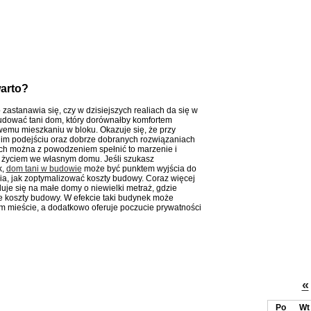
warto?
zastanawia się, czy w dzisiejszych realiach da się w
dować tani dom, który dorównałby komfortem
emu mieszkaniu w bloku. Okazuje się, że przy
m podejściu oraz dobrze dobranych rozwiązaniach
ch można z powodzeniem spełnić to marzenie i
ę życiem we własnym domu. Jeśli szukasz
k,
dom tani w budowie
może być punktem wyjścia do
a, jak zoptymalizować koszty budowy. Coraz więcej
duje się na małe domy o niewielki metraż, gdzie
e koszty budowy. W efekcie taki budynek może
m mieście, a dodatkowo oferuje poczucie prywatności
«
Po
Wt