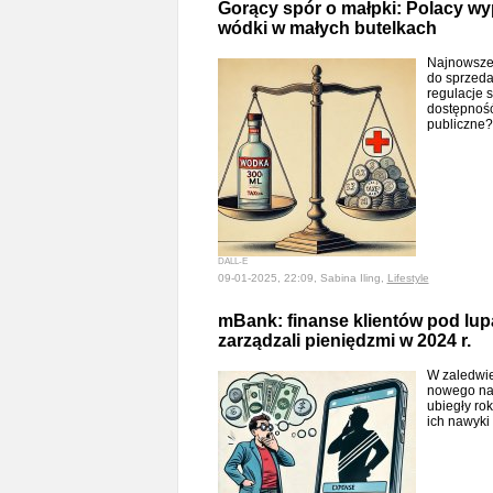
Gorący spór o małpki: Polacy wy
wódki w małych butelkach
Najnowsze 
do sprzeda
regulacje 
dostępność
publiczne
DALL-E
09-01-2025, 22:09, Sabina Iling,
Lifestyle
mBank: finanse klientów pod lup
zarządzali pieniędzmi w 2024 r.
W zaledwie
nowego nar
ubiegły ro
ich nawyki