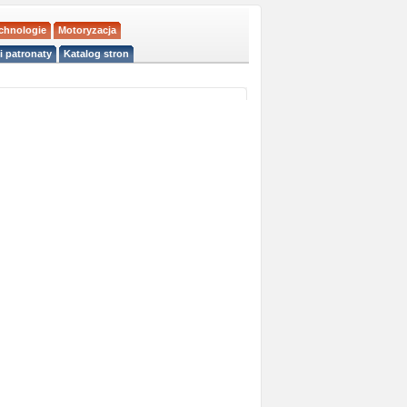
echnologie
Motoryzacja
i patronaty
Katalog stron