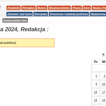
Poradniki
Pieniądze
Biznes
Bezpieczeństwo
Prawo
Dom
Nauka i T
Zdrowie i styl życia
Rozrywka
Pressroom i artykuły gościnne
Wydarzenia 
a
Dodaj artykuł / link
a 2024, Redakcja :
ak publikacji.
«
Po
Wt
2
3
9
10
16
17
23
24