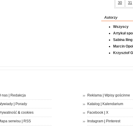
30
31
Autorzy
Wszyscy
Artykuł sp
Sabina Iling
Marcin Opol
Krzysztof 
 nas
|
Redakcja
Reklama
|
Wpisy gościnne
Wywiady
|
Porady
Katalog
|
Kalendarium
rywatność
&
cookies
Facebook
|
X
apa serwisu
|
RSS
Instagram
|
Pinterest