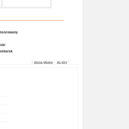
onsorowany
ski
Gontarek
«
strona główna
-
do góry
^