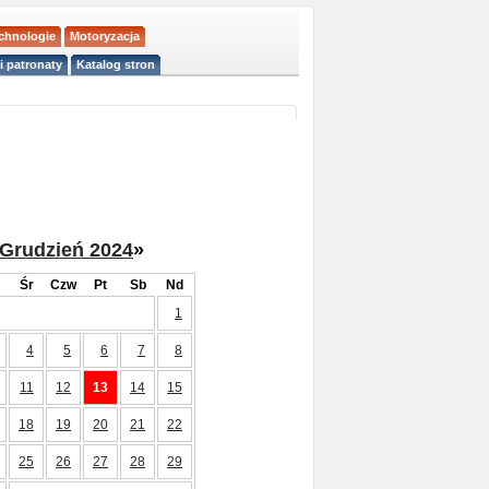
echnologie
Motoryzacja
i patronaty
Katalog stron
Grudzień 2024
»
Śr
Czw
Pt
Sb
Nd
1
4
5
6
7
8
11
12
13
14
15
18
19
20
21
22
25
26
27
28
29