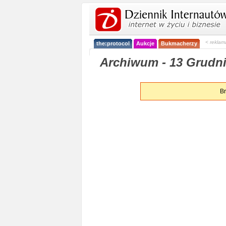
< reklam
the:protocol
Aukcje
Bukmacherzy
Archiwum - 13 Grudni
Br