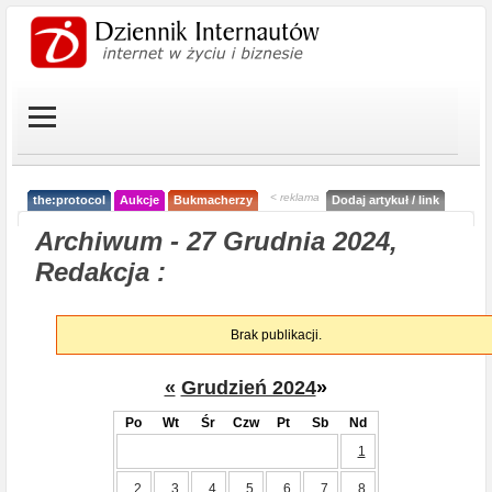
< reklama
the:protocol
Aukcje
Bukmacherzy
Dodaj artykuł / link
Archiwum - 27 Grudnia 2024,
Redakcja :
Brak publikacji.
«
Grudzień 2024
»
Po
Wt
Śr
Czw
Pt
Sb
Nd
1
2
3
4
5
6
7
8