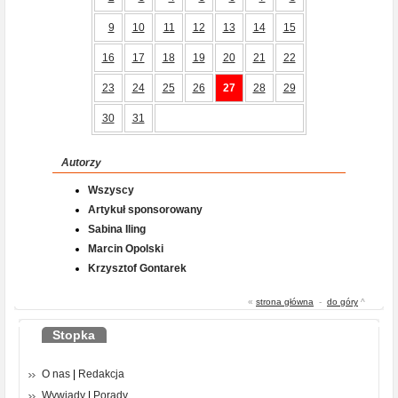
9
10
11
12
13
14
15
16
17
18
19
20
21
22
23
24
25
26
27
28
29
30
31
Autorzy
Wszyscy
Artykuł sponsorowany
Sabina Iling
Marcin Opolski
Krzysztof Gontarek
«
strona główna
-
do góry
^
Stopka
O nas
|
Redakcja
Wywiady
|
Porady