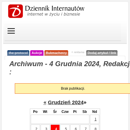
< reklama
the:protocol
Aukcje
Bukmacherzy
Dodaj artykuł / link
Archiwum - 4 Grudnia 2024, Redakcj
:
Brak publikacji.
«
Grudzień 2024
»
Po
Wt
Śr
Czw
Pt
Sb
Nd
1
2
3
4
5
6
7
8