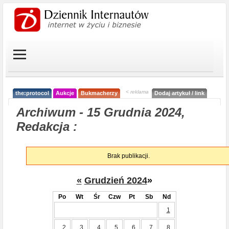
< reklama
the:protocol
Aukcje
Bukmacherzy
Dodaj artykuł / link
Archiwum - 15 Grudnia 2024,
Redakcja :
Brak publikacji.
«
Grudzień 2024
»
Po
Wt
Śr
Czw
Pt
Sb
Nd
1
2
3
4
5
6
7
8