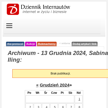
< reklama
the:protocol
Aukcje
Bukmacherzy
Dodaj artykuł / link
Archiwum - 13 Grudnia 2024, Sabina
Iling:
Brak publikacji.
«
Grudzień 2024
»
Po
Wt
Śr
Czw
Pt
Sb
Nd
1
2
3
4
5
6
7
8