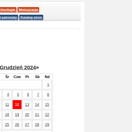
echnologie
Motoryzacja
i patronaty
Katalog stron
Grudzień 2024
»
Śr
Czw
Pt
Sb
Nd
1
4
5
6
7
8
11
12
13
14
15
18
19
20
21
22
25
26
27
28
29