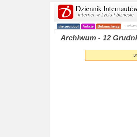
< reklam
the:protocol
Aukcje
Bukmacherzy
Archiwum - 12 Grudni
Br