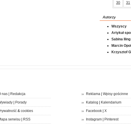
30
31
Autorzy
Wszyscy
Artykuł sp
Sabina Iling
Marcin Opol
Krzysztof 
 nas
|
Redakcja
Reklama
|
Wpisy gościnne
Wywiady
|
Porady
Katalog
|
Kalendarium
rywatność
&
cookies
Facebook
|
X
apa serwisu
|
RSS
Instagram
|
Pinterest