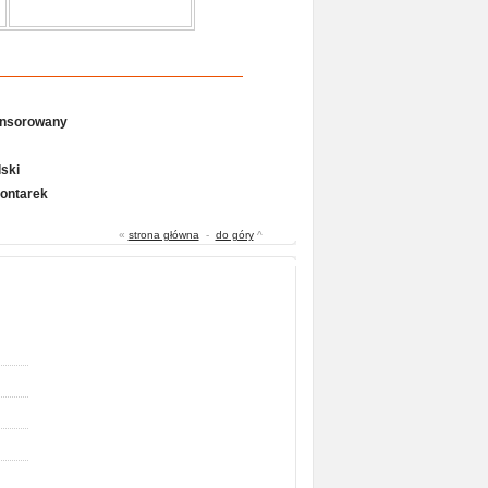
onsorowany
ski
Gontarek
«
strona główna
-
do góry
^