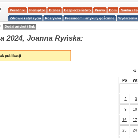
Poradniki
Pieniądze
Biznes
Bezpieczeństwo
Prawo
Dom
Nauka i T
Zdrowie i styl życia
Rozrywka
Pressroom i artykuły gościnne
Wydarzenia 
a
Dodaj artykuł / link
a 2024, Joanna Ryńska:
ak publikacji.
«
Po
Wt
2
3
9
10
16
17
23
24