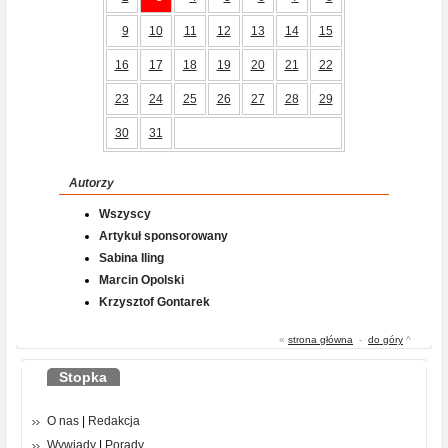
9
10
11
12
13
14
15
16
17
18
19
20
21
22
23
24
25
26
27
28
29
30
31
Autorzy
Wszyscy
Artykuł sponsorowany
Sabina Iling
Marcin Opolski
Krzysztof Gontarek
«
strona główna
-
do góry
^
Stopka
O nas
|
Redakcja
Wywiady
|
Porady