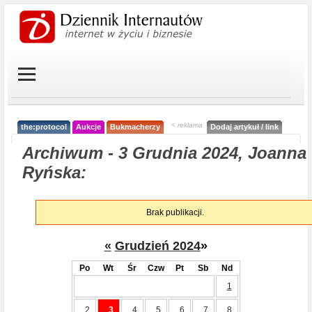
< reklama
the:protocol
Aukcje
Bukmacherzy
Dodaj artykuł / link
Archiwum - 3 Grudnia 2024, Joanna
Ryńska:
Brak publikacji.
«
Grudzień 2024
»
Po
Wt
Śr
Czw
Pt
Sb
Nd
1
2
3
4
5
6
7
8