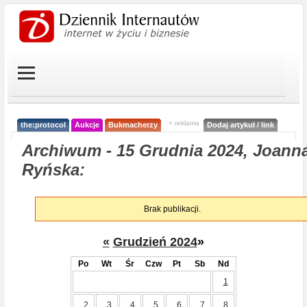
< reklama
the:protocol
Aukcje
Bukmacherzy
Dodaj artykuł / link
Archiwum - 15 Grudnia 2024, Joann
Ryńska:
Brak publikacji.
«
Grudzień 2024
»
Po
Wt
Śr
Czw
Pt
Sb
Nd
1
2
3
4
5
6
7
8