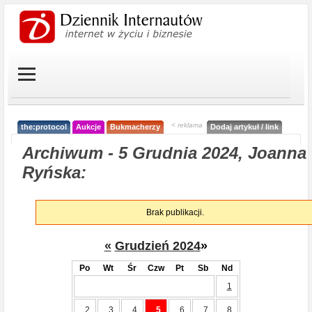
< reklama
the:protocol
Aukcje
Bukmacherzy
Dodaj artykuł / link
Archiwum - 5 Grudnia 2024, Joanna
Ryńska:
Brak publikacji.
«
Grudzień 2024
»
Po
Wt
Śr
Czw
Pt
Sb
Nd
1
2
3
4
5
6
7
8