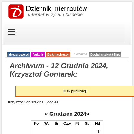
< reklama
the:protocol
Aukcje
Bukmacherzy
Dodaj artykuł / link
Archiwum - 12 Grudnia 2024,
Krzysztof Gontarek:
Brak publikacji.
Krzysztof Gontarek na Google+
«
Grudzień 2024
»
Po
Wt
Śr
Czw
Pt
Sb
Nd
1