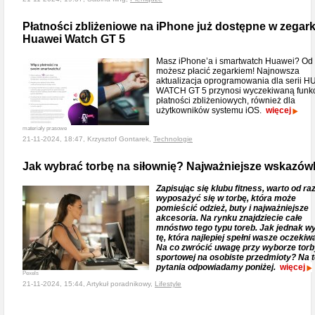
Płatności zbliżeniowe na iPhone już dostępne w zegar
Huawei Watch GT 5
Masz iPhone’a i smartwatch Huawei? Od 
możesz płacić zegarkiem! Najnowsza
aktualizacja oprogramowania dla serii 
WATCH GT 5 przynosi wyczekiwaną funk
płatności zbliżeniowych, również dla
użytkowników systemu iOS.
więcej
materiały prasowe
21-11-2024, 18:47, Krzysztof Gontarek,
Technologie
Jak wybrać torbę na siłownię? Najważniejsze wskazów
Zapisując się klubu fitness, warto od ra
wyposażyć się w torbę, która może
pomieścić odzież, buty i najważniejsze
akcesoria. Na rynku znajdziecie całe
mnóstwo tego typu toreb. Jak jednak w
tę, która najlepiej spełni wasze oczekiw
Na co zwrócić uwagę przy wyborze torb
sportowej na osobiste przedmioty? Na 
pytania odpowiadamy poniżej.
więcej
Pexels
21-11-2024, 15:44, Artykuł poradnikowy,
Lifestyle