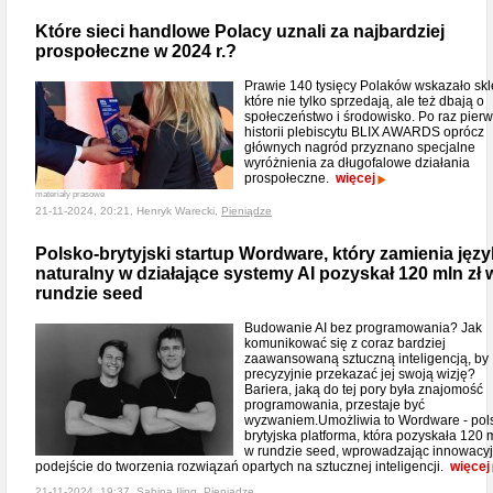
Które sieci handlowe Polacy uznali za najbardziej
prospołeczne w 2024 r.?
Prawie 140 tysięcy Polaków wskazało skl
które nie tylko sprzedają, ale też dbają o
społeczeństwo i środowisko. Po raz pier
historii plebiscytu BLIX AWARDS oprócz
głównych nagród przyznano specjalne
wyróżnienia za długofalowe działania
prospołeczne.
więcej
materiały prasowe
21-11-2024, 20:21, Henryk Warecki,
Pieniądze
Polsko-brytyjski startup Wordware, który zamienia języ
naturalny w działające systemy AI pozyskał 120 mln zł 
rundzie seed
Budowanie AI bez programowania? Jak
komunikować się z coraz bardziej
zaawansowaną sztuczną inteligencją, by
precyzyjnie przekazać jej swoją wizję?
Bariera, jaką do tej pory była znajomość
programowania, przestaje być
wyzwaniem.Umożliwia to Wordware - pol
brytyjska platforma, która pozyskała 120 m
w rundzie seed, wprowadzając innowacy
podejście do tworzenia rozwiązań opartych na sztucznej inteligencji.
więcej
21-11-2024, 19:37, Sabina Iling,
Pieniądze