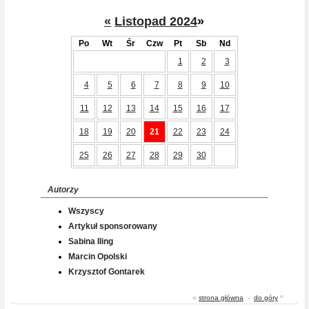
«
Listopad 2024
»
Po
Wt
Śr
Czw
Pt
Sb
Nd
1
2
3
4
5
6
7
8
9
10
11
12
13
14
15
16
17
18
19
20
21
22
23
24
25
26
27
28
29
30
Autorzy
Wszyscy
Artykuł sponsorowany
Sabina Iling
Marcin Opolski
Krzysztof Gontarek
«
strona główna
-
do góry
^