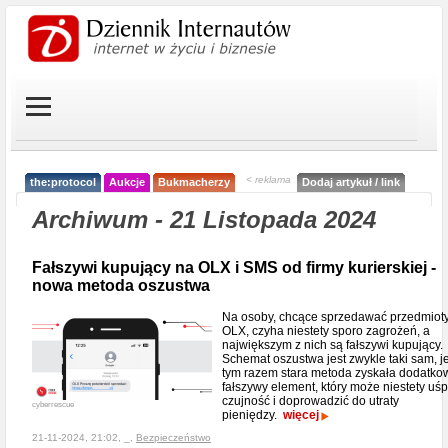
< reklama
the:protocol
Aukcje
Bukmacherzy
Dodaj artykuł / link
Archiwum - 21 Listopada 2024
Fałszywi kupujący na OLX i SMS od firmy kurierskiej -
nowa metoda oszustwa
Na osoby, chcące sprzedawać przedmiot
OLX, czyha niestety sporo zagrożeń, a
największym z nich są fałszywi kupujący.
Schemat oszustwa jest zwykle taki sam, 
tym razem stara metoda zyskała dodatko
fałszywy element, który może niestety uśp
czujność i doprowadzić do utraty
cyberrescue
pieniędzy.
więcej
21-11-2024, 21:02, _,
Bezpieczeństwo