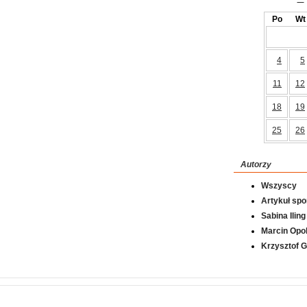
Po
Wt
4
5
11
12
18
19
25
26
Autorzy
Wszyscy
Artykuł sp
Sabina Iling
Marcin Opol
Krzysztof 