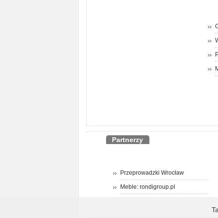
O
P
M
Partnerzy
Przeprowadzki Wrocław
Meble: rondigroup.pl
T