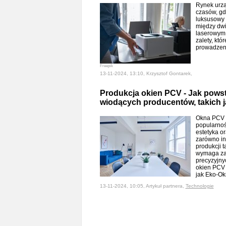
Rynek urzą
czasów, gd
luksusowy 
między dwi
laserowym 
zalety, kt
prowadzen
Freepik
13-11-2024, 13:10, Krzysztof Gontarek,
Produkcja okien PCV - Jak powst
wiodących producentów, takich 
Okna PCV (
popularnośc
estetyka o
zarówno in
produkcji 
wymaga zas
precyzyjny
okien PCV 
jak Eko-Okn
13-11-2024, 10:05, Artykuł partnera,
Technologie