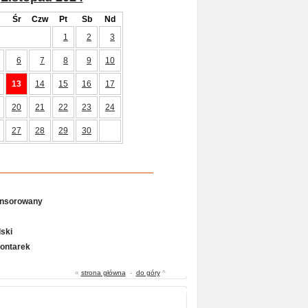
Śr
Czw
Pt
Sb
Nd
1
2
3
6
7
8
9
10
13
14
15
16
17
20
21
22
23
24
27
28
29
30
onsorowany
ski
Gontarek
«
strona główna
-
do góry
^