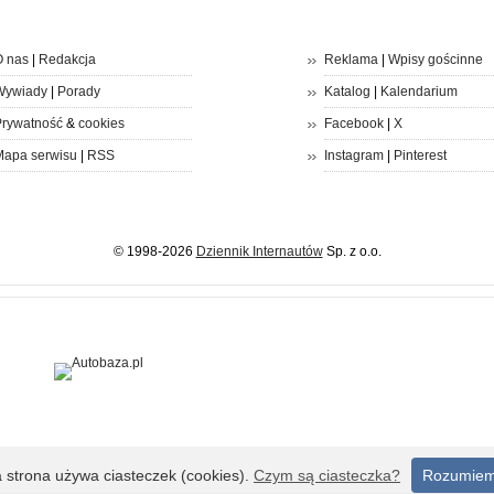
 nas
|
Redakcja
Reklama
|
Wpisy gościnne
Wywiady
|
Porady
Katalog
|
Kalendarium
rywatność
&
cookies
Facebook
|
X
apa serwisu
|
RSS
Instagram
|
Pinterest
© 1998-2026
Dziennik Internautów
Sp. z o.o.
a strona używa ciasteczek (cookies).
Czym są ciasteczka?
Rozumie