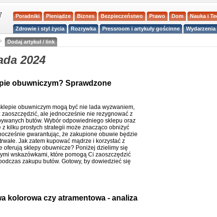
Poradniki
Pieniądze
Biznes
Bezpieczeństwo
Prawo
Dom
Nauka i T
Zdrowie i styl życia
Rozrywka
Pressroom i artykuły gościnne
Wydarzenia 
a
Dodaj artykuł / link
ada 2024
lepie obuwniczym? Sprawdzone
klepie obuwniczym mogą być nie lada wyzwaniem,
 zaoszczędzić, ale jednocześnie nie rezygnować z
bywanych butów. Wybór odpowiedniego sklepu oraz
 z kilku prostych strategii może znacząco obniżyć
dnocześnie gwarantując, że zakupione obuwie będzie
trwałe. Jak zatem kupować mądrze i korzystać z
re oferują sklepy obuwnicze? Poniżej dzielimy się
ymi wskazówkami, które pomogą Ci zaoszczędzić
podczas zakupu butów. Gotowy, by dowiedzieć się
a kolorowa czy atramentowa - analiza