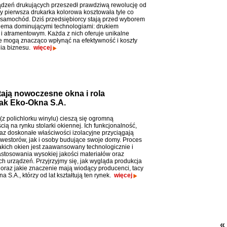
dzeń drukujących przeszedł prawdziwą rewolucję od
y pierwsza drukarka kolorowa kosztowała tyle co
samochód. Dziś przedsiębiorcy stają przed wyborem
ema dominującymi technologiami: drukiem
i atramentowym. Każda z nich oferuje unikalne
óre mogą znacząco wpłynąć na efektywność i koszty
ia biznesu.
więcej
ają nowoczesne okna i rola
jak Eko-Okna S.A.
z polichlorku winylu) cieszą się ogromną
ią na rynku stolarki okiennej. Ich funkcjonalność,
raz doskonałe właściwości izolacyjne przyciągają
westorów, jak i osoby budujące swoje domy. Proces
takich okien jest zaawansowany technologicznie i
tosowania wysokiej jakości materiałów oraz
ch urządzeń. Przyjrzyjmy się, jak wygląda produkcja
oraz jakie znaczenie mają wiodący producenci, tacy
a S.A., którzy od lat kształtują ten rynek.
więcej
«