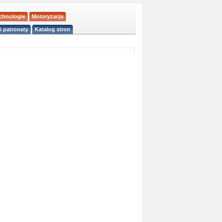
echnologie
Motoryzacja
i patronaty
Katalog stron