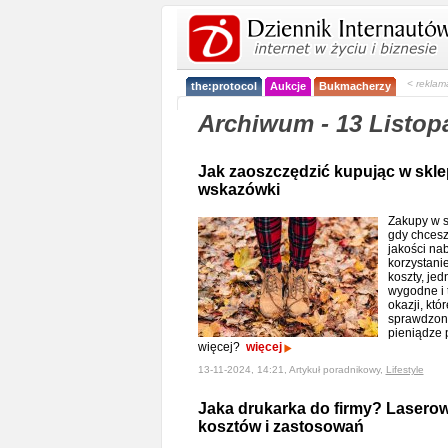
< reklam
the:protocol
Aukcje
Bukmacherzy
Archiwum - 13 Listop
Jak zaoszczędzić kupując w sk
wskazówki
Zakupy w s
gdy chcesz
jakości na
korzystanie
koszty, je
wygodne i 
okazji, któ
sprawdzon
pieniądze 
więcej?
więcej
13-11-2024, 14:21, Artykuł poradnikowy,
Lifestyle
Jaka drukarka do firmy? Laserow
kosztów i zastosowań