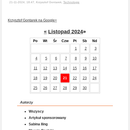
21-11-2024, 18:47, Krzysztof Gontarek,
Technologie
Krzysztof Gontarek na Google+
«
Listopad 2024
»
Po
Wt
Śr
Czw
Pt
Sb
Nd
1
2
3
4
5
6
7
8
9
10
11
12
13
14
15
16
17
18
19
20
21
22
23
24
25
26
27
28
29
30
Autorzy
Wszyscy
Artykuł sponsorowany
Sabina Iling