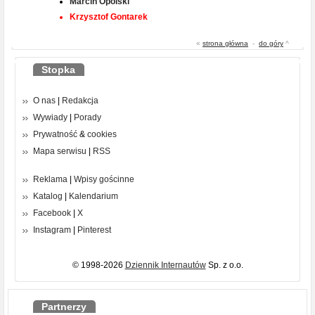
Marcin Opolski
Krzysztof Gontarek
«
strona główna
-
do góry
^
Stopka
O nas
|
Redakcja
Wywiady
|
Porady
Prywatność
&
cookies
Mapa serwisu
|
RSS
Reklama
|
Wpisy gościnne
Katalog
|
Kalendarium
Facebook
|
X
Instagram
|
Pinterest
© 1998-2026
Dziennik Internautów
Sp. z o.o.
Partnerzy