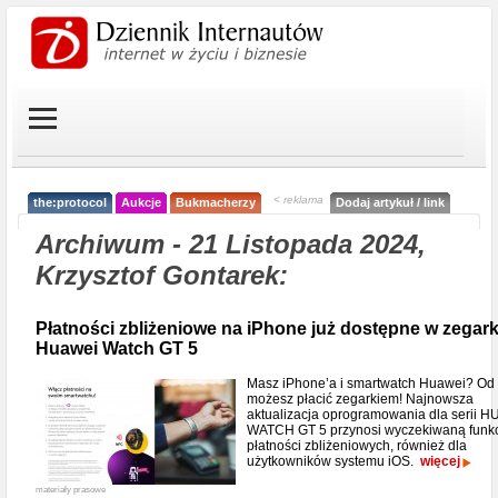
< reklama
the:protocol
Aukcje
Bukmacherzy
Dodaj artykuł / link
Archiwum - 21 Listopada 2024,
Krzysztof Gontarek:
Płatności zbliżeniowe na iPhone już dostępne w zegar
Huawei Watch GT 5
Masz iPhone’a i smartwatch Huawei? Od 
możesz płacić zegarkiem! Najnowsza
aktualizacja oprogramowania dla serii 
WATCH GT 5 przynosi wyczekiwaną funk
płatności zbliżeniowych, również dla
użytkowników systemu iOS.
więcej
materiały prasowe