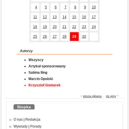
4
5
6
7
8
9
10
11
12
13
14
15
16
17
18
19
20
21
22
23
24
25
26
27
28
29
30
Autorzy
Wszyscy
Artykuł sponsorowany
Sabina Iling
Marcin Opolski
Krzysztof Gontarek
«
strona główna
-
do góry
^
Stopka
O nas
|
Redakcja
Wywiady
|
Porady