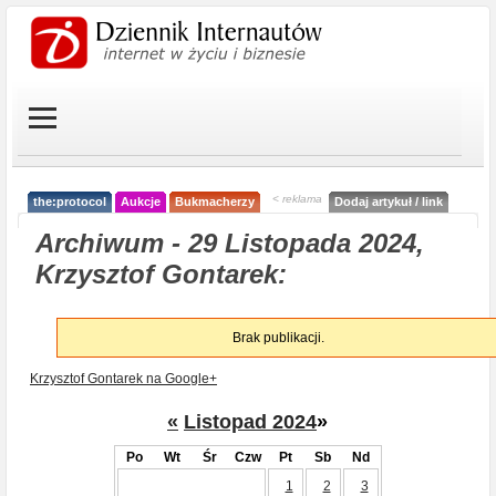
< reklama
the:protocol
Aukcje
Bukmacherzy
Dodaj artykuł / link
Archiwum - 29 Listopada 2024,
Krzysztof Gontarek:
Brak publikacji.
Krzysztof Gontarek na Google+
«
Listopad 2024
»
Po
Wt
Śr
Czw
Pt
Sb
Nd
1
2
3