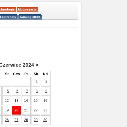
echnologie
Motoryzacja
i patronaty
Katalog stron
Czerwiec 2024
»
Śr
Czw
Pt
Sb
Nd
1
2
5
6
7
8
9
12
13
14
15
16
19
20
21
22
23
26
27
28
29
30