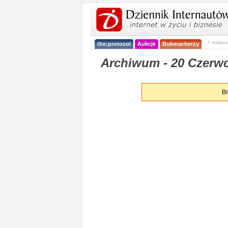
< reklam
the:protocol
Aukcje
Bukmacherzy
Archiwum - 20 Czerwc
Br