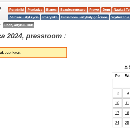
Poradniki
Pieniądze
Biznes
Bezpieczeństwo
Prawo
Dom
Nauka i T
Zdrowie i styl życia
Rozrywka
Pressroom i artykuły gościnne
Wydarzenia 
a
Dodaj artykuł / link
a 2024, pressroom :
ak publikacji.
«
Po
Wt
3
4
10
11
17
18
24
25