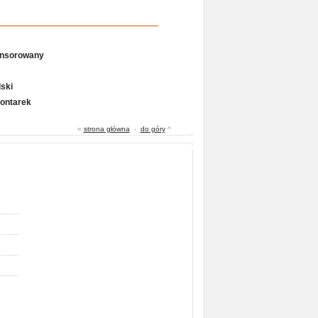
onsorowany
ski
Gontarek
«
strona główna
-
do góry
^