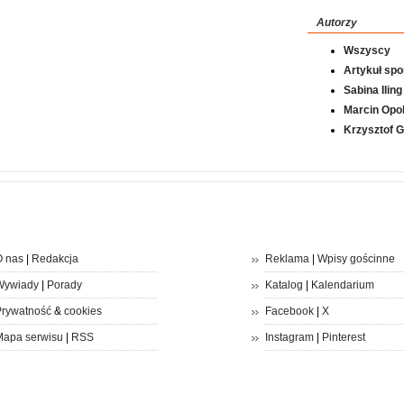
Autorzy
Wszyscy
Artykuł sp
Sabina Iling
Marcin Opol
Krzysztof 
 nas
|
Redakcja
Reklama
|
Wpisy gościnne
Wywiady
|
Porady
Katalog
|
Kalendarium
rywatność
&
cookies
Facebook
|
X
apa serwisu
|
RSS
Instagram
|
Pinterest