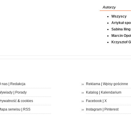
Autorzy
Wszyscy
Artykuł sp
Sabina Iling
Marcin Opol
Krzysztof 
 nas
|
Redakcja
Reklama
|
Wpisy gościnne
Wywiady
|
Porady
Katalog
|
Kalendarium
rywatność
&
cookies
Facebook
|
X
apa serwisu
|
RSS
Instagram
|
Pinterest