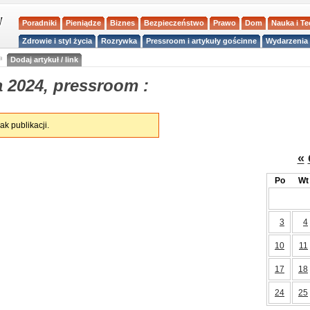
Poradniki
Pieniądze
Biznes
Bezpieczeństwo
Prawo
Dom
Nauka i T
Zdrowie i styl życia
Rozrywka
Pressroom i artykuły gościnne
Wydarzenia 
a
Dodaj artykuł / link
 2024, pressroom :
ak publikacji.
«
Po
Wt
3
4
10
11
17
18
24
25