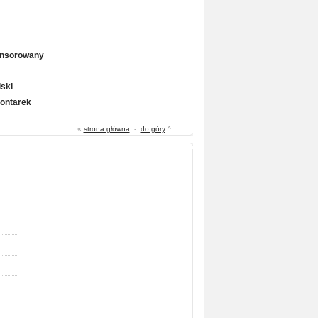
onsorowany
ski
Gontarek
«
strona główna
-
do góry
^