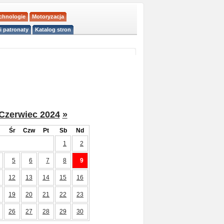
echnologie
Motoryzacja
i patronaty
Katalog stron
Czerwiec 2024
»
Śr
Czw
Pt
Sb
Nd
1
2
5
6
7
8
9
12
13
14
15
16
19
20
21
22
23
26
27
28
29
30