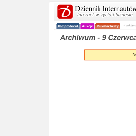
< reklam
the:protocol
Aukcje
Bukmacherzy
Archiwum - 9 Czerwca
Br