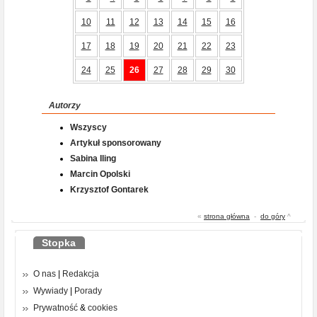
10
11
12
13
14
15
16
17
18
19
20
21
22
23
24
25
26
27
28
29
30
Autorzy
Wszyscy
Artykuł sponsorowany
Sabina Iling
Marcin Opolski
Krzysztof Gontarek
«
strona główna
-
do góry
^
Stopka
O nas
|
Redakcja
Wywiady
|
Porady
Prywatność
&
cookies