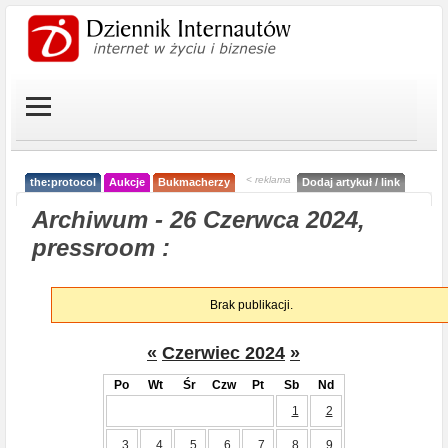
< reklama
the:protocol
Aukcje
Bukmacherzy
Dodaj artykuł / link
Archiwum - 26 Czerwca 2024,
pressroom :
Brak publikacji.
«
Czerwiec 2024
»
Po
Wt
Śr
Czw
Pt
Sb
Nd
1
2
3
4
5
6
7
8
9